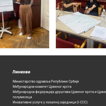
Линкови
Министарство здравља Републикe Србијe
Међународни комитет Црвеног крста
Међународна федерација друштава Црвеног крста и Црве
полумесецa
Иновативне услуге у локалној заједници (I-CCC)