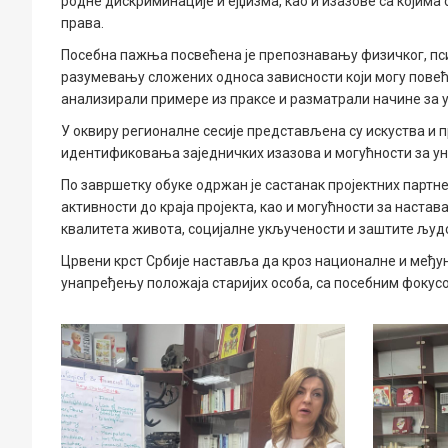
родне дискриминације и ејџизма, као и изазове са којим
права.
Посебна пажња посвећена је препознавању физичког, пси
разумевању сложених односа зависности који могу повећ
анализирали примере из праксе и разматрали начине за 
У оквиру регионалне сесије представљена су искуства и п
идентификовања заједничких изазова и могућности за у
По завршетку обуке одржан је састанак пројектних партн
активности до краја пројекта, као и могућности за наст
квалитета живота, социјалне укључености и заштите људс
Црвени крст Србије наставља да кроз националне и међу
унапређењу положаја старијих особа, са посебним фокус