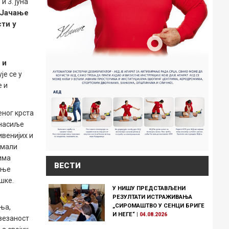
 и 3. јуна
 Јачање
сти у
 и
ује се у
е и
еног крста
 насиље
ивенијих и
имали
има
ВЕСТИ
ање
шке.
У НИШУ ПРЕДСТАВЉЕНИ
РЕЗУЛТАТИ ИСТРАЖИВАЊА
„СИРОМАШТВО У СЕНЦИ БРИГЕ
ња,
И НЕГЕ“
|
04.08.2026
везаност