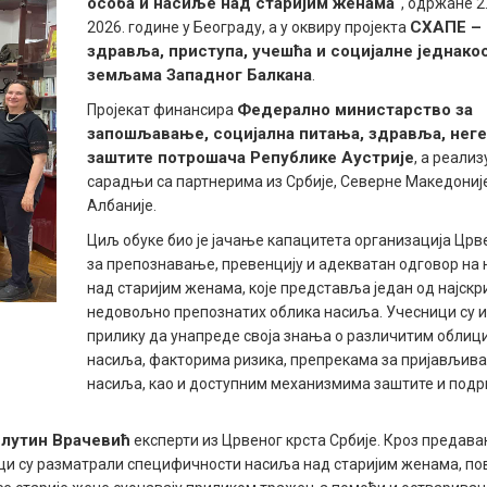
особа и насиље над старијим женама“
, одржане 2.
СХАПЕ –
2026. године у Београду, а у оквиру пројекта
здравља, приступа, учешћа и социјалне једнако
земљама Западног Балкана
.
Федерално министарство за
Пројекат финансира
запошљавање, социјална питања, здравља, неге
заштите потрошача Републике Аустрије
, а реализ
сарадњи са партнерима из Србије, Северне Македониј
Албаније.
Циљ обуке био је јачање капацитета организација Црв
за препознавање, превенцију и адекватан одговор на
над старијим женама, које представља један од најскр
недовољно препознатих облика насиља. Учесници су 
прилику да унапреде своја знања о различитим облиц
насиља, факторима ризика, препрекама за пријављив
насиља, као и доступним механизмима заштите и подр
лутин Врачевић
експерти из Црвеног крста Србије. Кроз предава
ници су разматрали специфичности насиља над старијим женама, по