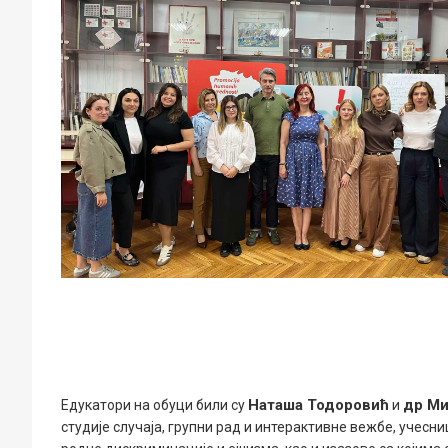
Наташа Тодоровић
др Ми
Едукатори на обуци били су
и
студије случаја, групни рад и интерактивне вежбе, учес