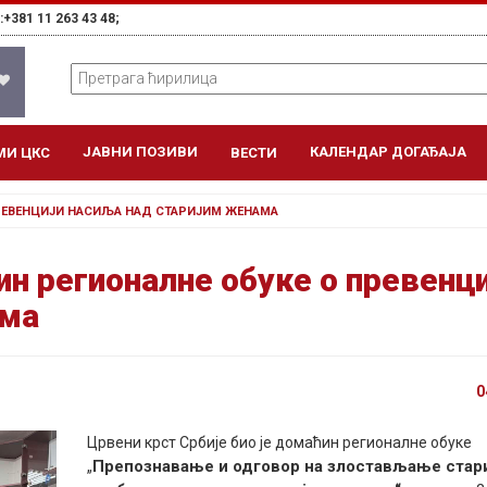
+381 11 263 43 48;
ЈАВНИ ПОЗИВИ
КАЛЕНДАР ДОГАЂАЈА
МИ ЦКС
ВЕСТИ
ПРЕВЕНЦИЈИ НАСИЉА НАД СТАРИЈИМ ЖЕНАМА
н регионалне обуке о превенци
ама
0
Црвени крст Србије био је домаћин регионалне обуке
Препознавање и одговор на злостављање стар
„