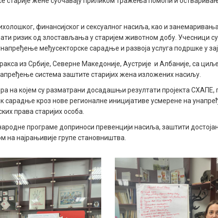
а се старије жене суочавају приликом тражења помоћи и остваривањ
холошког, финансијског и сексуалног насиља, као и занемаривања,
ати ризик од злостављања у старијем животном добу. Учесници су
унапређење међусекторске сарадње и развоја услуга подршке у за
ракса из Србије, Северне Македоније, Аустрије и Албаније, са циљ
напређење система заштите старијих жена изложених насиљу.
ера на којем су разматрани досадашњи резултати пројекта СХАПЕ,
авак сарадње кроз нове регионалне иницијативе усмерене на унапр
ких права старијих особа.
народне програме доприноси превенцији насиља, заштити достојан
ом на најрањивије групе становништва.