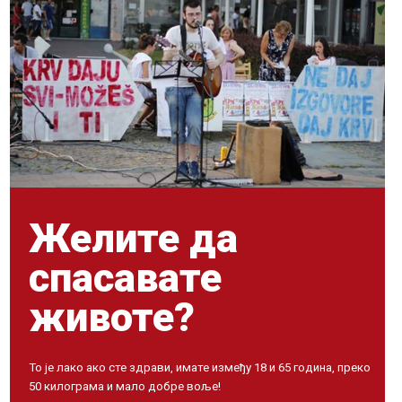
Желите да
спасавате
животе?
То је лако ако сте здрави, имате између 18 и 65 година, преко
50 килограма и мало добре воље!