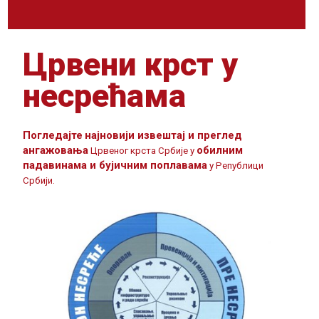
Црвени крст у
несрећама
Погледајте
најновији извештај и преглед
ангажовања
обилним
Црвеног крста Србије у
падавинама и бујичним поплавама
у Републици
Србији.