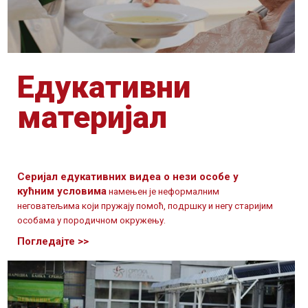
Едукативни
материјал
Серијал едукативних видеа о нези особе у
кућним условима
намењен је неформалним
неговатељима који пружају помоћ, подршку и негу старијим
особама у породичном окружењу.
Погледајте >>