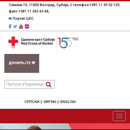
Симина 19, 11000 Београд, Србија; //
телефон:+381 11 30 32 125;
факс:+381 11 263 43 48;
Портал ЦКС
ДОНИРАЈТЕ
СРПСКИ
//
SRPSKI
//
ENGLISH