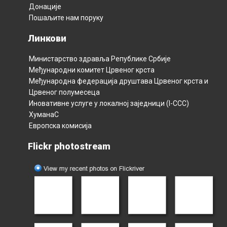
Донације
Пошаљите нам поруку
Линкови
Министарство здравља Републикe Србијe
Међународни комитет Црвеног крста
Међународна федерација друштава Црвеног крста и
Црвеног полумесецa
Иновативне услуге у локалној заједници (I-CCC)
ХуманаС
Европска комисија
Flickr photostream