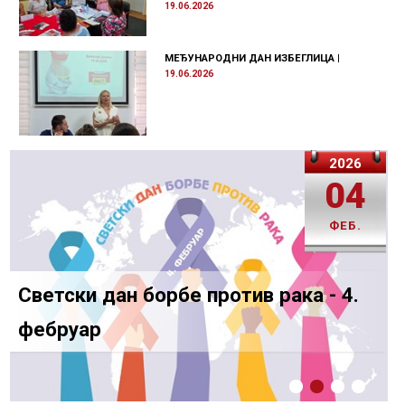
19.06.2026
МЕЂУНАРОДНИ ДАН ИЗБЕГЛИЦА
|
19.06.2026
2026
2026
06
04
ФЕБ.
ФЕБ.
150 година од оснивања Црвеног
Светски дан борбе против рака - 4.
крста Србије
фебруар