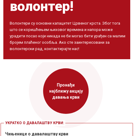
волонтер!
Волонтери су основни капацитет Црвеног крста. Због тога
што се коришћењем њиховог времена и напора може
урадити посао који никада не би могао бити урађен са малим
бројем плаћеног особља. Ако сте заинтересовани за
волонтерски рад, контактирајте нас!
Пронађи
најближу акцију
давања крви
УКРАТКО О ДАВАЛАШТВУ КРВИ:
Чињенице о давалаштву крви