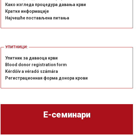
Како изгледа процедура давања крви
Кратке информације
Најчешће постављена питања
УПИТНИЦИ:
Упитник за даваоца крви
Blood donor registration form
Kérdőív a véradó számára
Регистрационная форма донора крови
Е-семинари