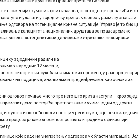
ке националних друштава Црвеног крста са Балкана.
све сложенијих хуманитарних изазова, неопходно је превазићи ис
приступе и улагати у заједничку припремљеност, размену знања и
ње одговора на потенцијалне кризне ситуације. Управо је то био 
снаживање капацитета националних друштава за правовремено
ње ризика, антиципативно деловање и стратешко планирање.
ици су заједнички радили на:
овима у наредних 12 месеци,
авствених претњи, сукоба и климатских промена, у развој сценариј
нованих на подацима, анализама и предвиђањима, као основи за
рни одговор почиње много пре него што криза наступи – кроз заје
преиспитујемо постојеће претпоставке и учимо једни од других.
 искуства и посвећености постоји у региону када је реч о заједни
вакве процесе јачамо спремност региона и градимо ефикаснији,
рету.
егинице које раде на унапређењу одговора у области миграција: Је