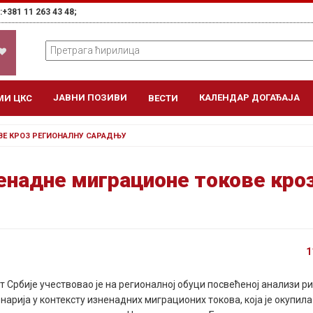
+381 11 263 43 48;
ЈАВНИ ПОЗИВИ
КАЛЕНДАР ДОГАЂАЈА
МИ ЦКС
ВЕСТИ
ВЕ КРОЗ РЕГИОНАЛНУ САРАДЊУ
енадне миграционе токове кро
1
т Србије учествовао је на регионалној обуци посвећеној анализи ри
енарија у контексту изненадних миграционих токова, која је окупила