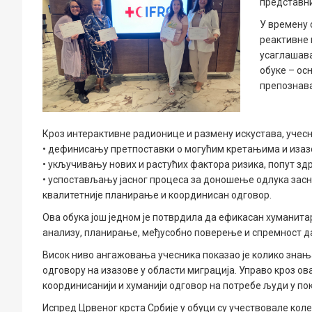
представни
У времену 
реактивне 
усаглашава
обуке – о
препознава
Кроз интерактивне радионице и размену искустава, учесн
• дефинисању претпоставки о могућим кретањима и изаз
• укључивању нових и растућих фактора ризика, попут здр
• успостављању јасног процеса за доношење одлука зас
квалитетније планирање и координисан одговор.
Ова обука још једном је потврдила да ефикасан хуманита
анализу, планирање, међусобно поверење и спремност да 
Висок ниво ангажовања учесника показао је колико знања,
одговору на изазове у области миграција. Управо кроз о
координисанији и хуманији одговор на потребе људи у пок
Испред Црвеног крста Србије у обуци су учествовале кол