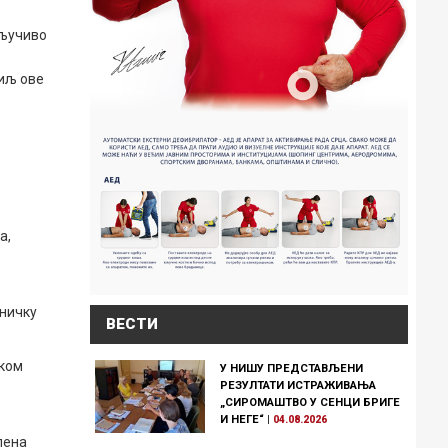
кључиво
циљ ове
а,
дничку
ВЕСТИ
чком
У НИШУ ПРЕДСТАВЉЕНИ
РЕЗУЛТАТИ ИСТРАЖИВАЊА
„СИРОМАШТВО У СЕНЦИ БРИГЕ
И НЕГЕ“
|
04.08.2026
лена