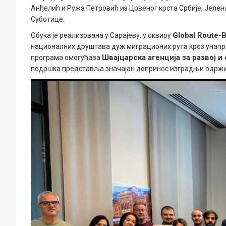
Анђелић и Ружа Петровић из Црвеног крста Србије, Јелен
Суботице.
Global Route-
Обука је реализована у Сарајеву, у оквиру
националних друштава дуж миграционих рута кроз унапр
Швајцарска агенција за развој и
програма омогућава
подршка представља значајан допринос изградњи одржив