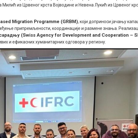
а Милић из Црвеног крста Војводине и Невена Лукић из Црвеног кр
Based Migration Programme (GRBM
)
, који доприноси јачању кап
еђење припремљености, координације и размене знања. Реализац
 сарадњу (Swiss Agency for Development and Cooperation – S
их и ефикасних хуманитарних одговора у региону.