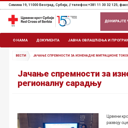
Симина 19, 11000 Београд, Србија; //
телефон:+381 11 30 32 125; факс:
ДОНИРАЈТЕ
О НАМА
ДОКУМЕНТА
ЈАВНА ОВЛАШЋЕЊА И ПРОГРА
ВЕСТИ
ЈАЧАЊЕ СПРЕМНОСТИ ЗА ИЗНЕНАДНЕ МИГРАЦИОНЕ ТОКО
Јачање спремности за изн
регионалну сарадњу
Црвени крс
развоју сц