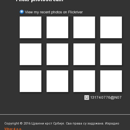
Copyright © 2016 Црвени крст Србије. Сва права су задржана. Израдио
Vihor d.o.o.