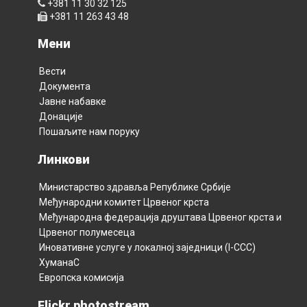
+381 11 30 32 125
+381 11 263 43 48
Мени
Вести
Документа
Јавне набавке
Донације
Пошаљите нам поруку
Линкови
Министарство здравља Републикe Србијe
Међународни комитет Црвеног крста
Међународна федерација друштава Црвеног крста и
Црвеног полумесецa
Иновативне услуге у локалној заједници (I-CCC)
ХуманаС
Европска комисија
Flickr photostream