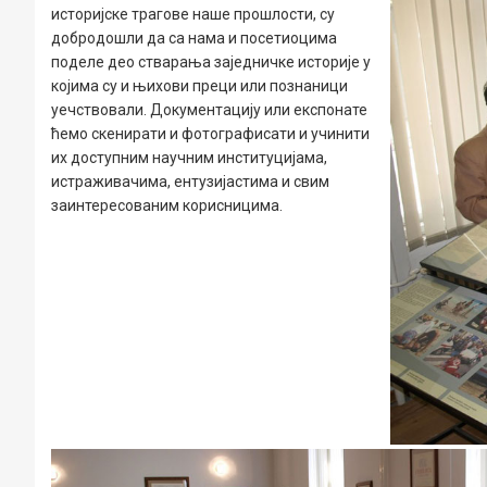
историјске трагове наше прошлости, су
добродошли да са нама и посетиоцима
поделе део стварања заједничке историје у
којима су и њихови преци или познаници
уечствовали. Документацију или експонате
ћемо скенирати и фотографисати и учинити
их доступним научним институцијама,
истраживачима, ентузијастима и свим
заинтересованим корисницима.