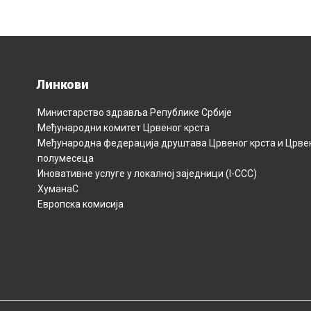
Линкови
Министарство здравља Републикe Србијe
Међународни комитет Црвеног крста
Међународна федерација друштава Црвеног крста и Црве
полумесецa
Иновативне услуге у локалној заједници (I-CCC)
ХуманаС
Европска комисија