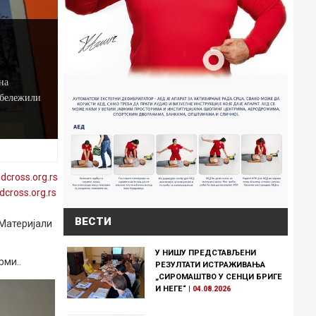
на
обележили
edcross
.org
.rs
dcross
.org
.rs
ВЕСТИ
 Материјали
У НИШУ ПРЕДСТАВЉЕНИ
рми.
.
РЕЗУЛТАТИ ИСТРАЖИВАЊА
„СИРОМАШТВО У СЕНЦИ БРИГЕ
И НЕГЕ“
|
04.08.2026