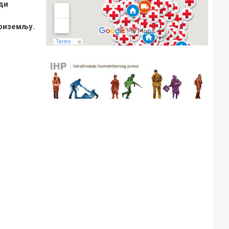
ди
приземљу.