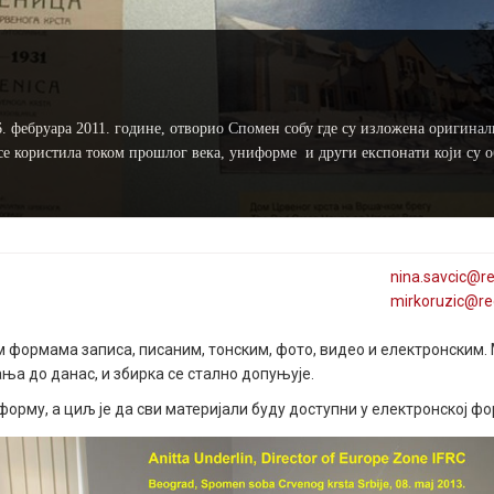
6. фебруара 2011. године, отворио Спомен собу где су изложена оригинал
 се користила током прошлог века, униформе и други експонати који су 
nina
.savcic@
r
mirkoruzic@
re
им формама записа, писаним, тонским, фото, видео и електронским.
ња до данас, и збирка се стално допуњује.
форму, а циљ је да сви материјали буду доступни у електронској фо