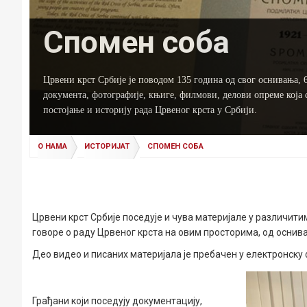
Спомен соба
Црвени крст Србије је поводом 135 година од свог оснивања, 
документа, фотографије, књиге, филмови, делови опреме која
постојање и историју рада Црвеног крста у Србији.
О НАМА
ИСТОРИЈАТ
СПОМЕН СОБА
Црвени крст Србије поседује и чува материјале у различит
говоре о раду Црвеног крста на овим просторима, од оснива
Део видео и писаних материјала је пребачен у електронску 
Грађани који поседују документацију,