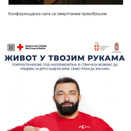
Конференцијска сала са симултаним превођењем