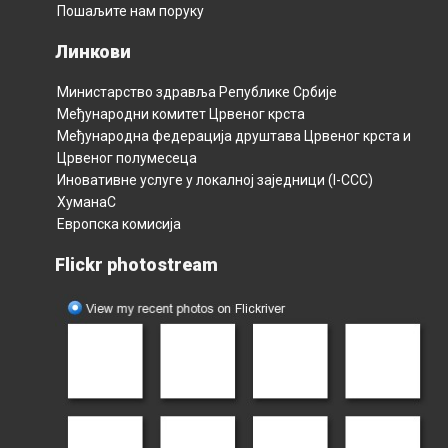
Пошаљите нам поруку
Линкови
Министарство здравља Републикe Србијe
Међународни комитет Црвеног крста
Међународна федерација друштава Црвеног крста и
Црвеног полумесецa
Иновативне услуге у локалној заједници (I-CCC)
ХуманаС
Европска комисија
Flickr photostream