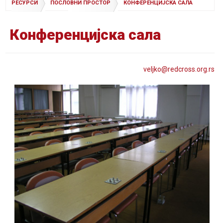
РЕСУРСИ
ПОСЛОВНИ ПРОСТОР
КОНФЕРЕНЦИЈСКА САЛА
Конференцијска сала
veljko@
redcross
.org
.rs