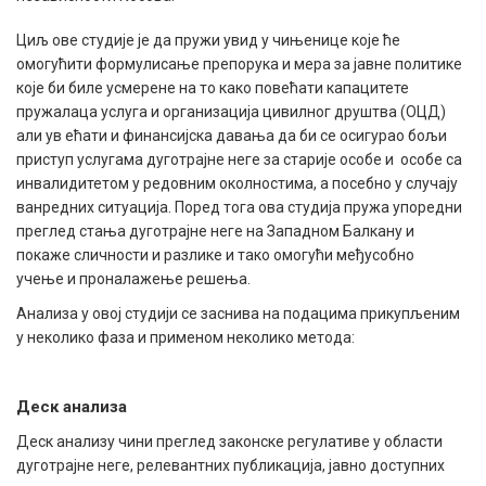
Циљ ове студије је да пружи увид у чињенице које ће
омогућити формулисање препорука и мера за јавне политике
које би биле усмерене на то како повећати капацитете
пружалаца услуга и организација цивилног друштва (ОЦД)
али ув ећати и финансијска давања да би се осигурао бољи
приступ услугама дуготрајне неге за старије особе и особе са
инвалидитетом у редовним околностима, а посебно у случају
ванредних ситуација. Поред тога ова студија пружа упоредни
преглед стања дуготрајне неге на Западном Балкану и
покаже сличности и разлике и тако омогући међусобно
учење и проналажење решења.
Анализа у овој студији се заснива на подацима прикупљеним
у неколико фаза и применом неколико метода:
Деск анализа
Деск анализу чини преглед законске регулативе у области
дуготрајне неге, релевантних публикација, јавно доступних