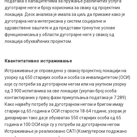
података о капацитетима за пружање различитих услуга
дуготрајне неге и броју корисника за сваку од пројектних
локација. Деск анализа је имала за циљ да прикаже како је
дуготрајна нега интегрисана у систем социјалне и
здравствене заштите и да представи тренутне услове
функционисања у области дуготрајне неге у свакој од
локација обухваћених пројектом.
Квантитативно истраживање
Истраживање је спроведено у свакој пројектној локацији на
узорку од 650 старијих особа и особа са инвалидитетом (ОСИ)
које су потреби за дуготрајном негом или на укупном узорку
од 3.900 испитаника за све локације (укупан број особа
контактираних у првој фази прикупљања података је 7.289).
Како највећу потребу за дуготрајном негом и бригом имају
старији од 65 година и ОСИ старости 18-64 године, узорак је
дизајниран тако да је обухватао 550 старијих особа од 65
година и 100 ОСИ које су у потреби за дуготрајном негом.
Истраживање је реализовано CATI (Компјутерски подржано