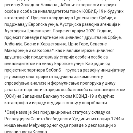
региону Западног Балкана „Јаћање отпорности старијих
особа и особа са инвалидитетом током КОВИД-19 и будућих
катастрофа“. Пројекат координира Црвени крст Србије, а
подржавају Европска унија, Аустријска развојна агенција и
Аустријски Црвени крст. Покренут крајем 2020. Године,
пројекат повезује партнере из цивилног друштва из Србије,
Албаније, Босне и Херцеговине, Црне Горе, Северне
Македоније и са Косова*, као и велике мреже цивилног
друштва које представљају старије особе и особе са
инвалидитетом на нивоу Европске уније. Као један од
пројектних партнера SeConS – група за развојну иницијативу
је у оквиру овог пројекта задужена за компоненту
спровођења анализе и формулисање препорука у циљу
јачања отпорности старијих особа и особа са инвалидитетом
(ОСИ) на Западном Балкану током КОВИД-19 и будућих
катастрофа и израду студија о стању у овој области.
*Овај назив је без прејудицирања статуса у складу са
Резолуцијом Савета безбедности Уједињених нација 1244 и
мишљењем Међународног суда правде о декларацији о
независности Косова.