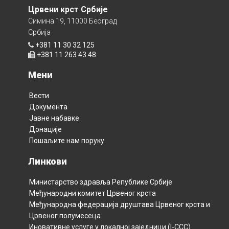
Црвени крст Србије
Симина 19, 11000 Београд
Србија
+381 11 30 32 125
+381 11 263 43 48
Мени
Вести
Документа
Јавне набавке
Донације
Пошаљите нам поруку
Линкови
Министарство здравља Републикe Србијe
Међународни комитет Црвеног крста
Међународна федерација друштава Црвеног крста и
Црвеног полумесецa
Иновативне услуге у локалној заједници (I-CCC)