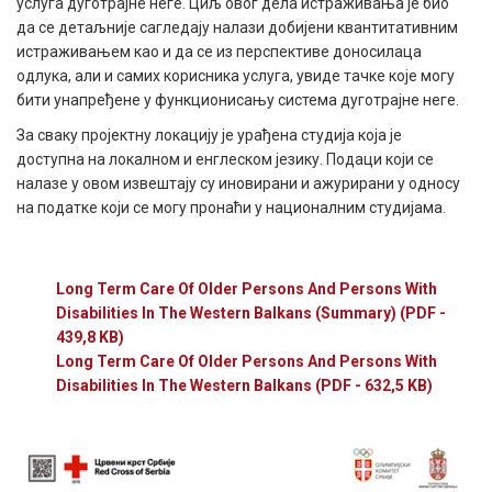
услуга дуготрајне неге. Циљ овог дела истраживања је био
да се детаљније сагледају налази добијени квантитативним
истраживањем као и да се из перспективе доносилаца
одлука, али и самих корисника услуга, увиде тачке које могу
бити унапређене у функционисању система дуготрајне неге.
За сваку пројектну локацију је урађена студија која је
доступна на локалном и енглеском језику. Подаци који се
налазе у овом извештају су иновирани и ажурирани у односу
на податке који се могу пронаћи у националним студијама.
Long Term Care Of Older Persons And Persons With
Disabilities In The Western Balkans (Summary)
(PDF -
439,8 KB)
Long Term Care Of Older Persons And Persons With
Disabilities In The Western Balkans
(PDF - 632,5 KB)