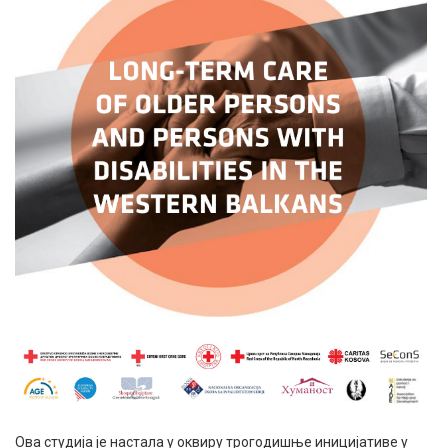
Ова студија је настала у оквиру трогодишње иницијативе у