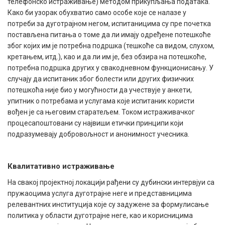
телефонско истраживање) методом прикупљања података.
Како би узорак обухватио само особе које се налазе у
потреби за дуготрајном негом, испитаницима су пре почетка
постављена питања о томе да ли имају одређене потешкоће
због којих им је потребна подршка (тешкоће са видом, слухом,
кретањем, итд.), као и да ли им је, без обзира на потешкоће,
потребна подршка других у свакодневном функционисању. У
случају да испитаник због болести или других физичких
потешкоћа није био у могућности да учествује у анкети,
упитник о потребама и услугама које испитаник користи
вођен је са његовим старатељем. Током истраживачког
процесапоштовани су највиши етички принципи који
подразумевају добровољност и анонимност учесника.
Квалитативно истраживање
На свакој пројектној локацији рађени су дубински интервјуи са
пружаоцима услуга дуготрајне неге и представницима
релевантних институција које су задужене за формулисање
политика у области дуготрајне неге, као и корисницима