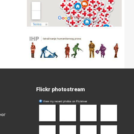
Flickr photostream
ног