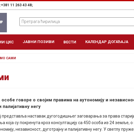
+381 11 263 43 48;
ЈАВНИ ПОЗИВИ
КАЛЕНДАР ДОГАЂАЈА
МИ ЦКС
ВЕСТИ
ЕМО САМИ
ми
 особе говоре о својим правима на аутономију и независно
и палијативну негу
ј представља наставак дугогодишњег заговарања за права старији
а која су покренута кроз консултацију са 450 особа из 24 земље, 
номију, независност, дуготрајну и палијативну негу. У светлу пруж