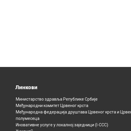
Линкови
Министарство здравља Републикe Србијe
Међународни комитет Црвеног крста
Међународна федерација друштава Црвеног крста и Црве
полумесецa
Иновативне услуге у локалној заједници (I-CCC)