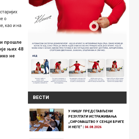
старијих
е о
е, као и на
 и прошле
ије њих 48
нико не
ВЕСТИ
У НИШУ ПРЕДСТАВЉЕНИ
РЕЗУЛТАТИ ИСТРАЖИВАЊА
„СИРОМАШТВО У СЕНЦИ БРИГЕ
И НЕГЕ“
|
04.08.2026