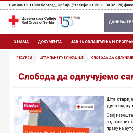
Симина 19, 11000 Београд, Србија; //
телефон:+381 11 30 32 125; факс:
ДОНИРАЈТЕ
О НАМА
ДОКУМЕНТА
ЈАВНА ОВЛАШЋЕЊА И ПРОГРА
РЕСУРСИ
ШТАМПАНЕ ПУБЛИКАЦИЈЕ
СЛОБОДА ДА ОДЛУЧУЈ
Слобода да одлучујемо са
Шта старије
дуготрајну 
Овај извешта
садржи питањ
праву на ауто