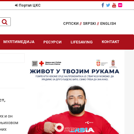
Портал ЦКС
СРПСКИ
//
SRPSKI
//
ENGLISH
МУЛТИМЕДИЈА
КОНТАКТ
РЕСУРСИ
LIFESAVING
ст,
х и он
о њиховом
ених