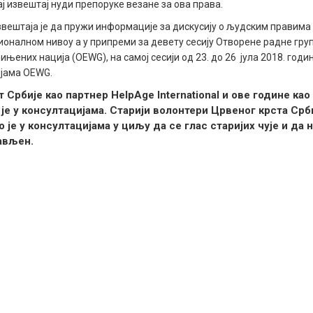
ај извештај нуди препоруке везане за ова права.
звештаја је да пружи информације за дискусију о људским правима 
ионалном нивоу а у припреми за девету сесију Отворене радне груп
њених нација (OEWG), на самој сесији од 23. до 26 јула 2018. годин
јама OEWG.
 Србије као партнер HelpAge International и ове године као
је у консултацијама. Старији волонтери Црвеног крста Срб
 је у консултацијама у циљу да се глас старијих чује и да 
ављен.