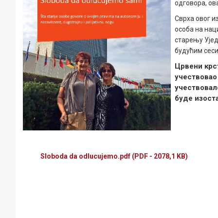
одговора, ов
Сврха овог и
особа на нац
старењу Уједи
будућим сеси
Црвени крст
учествовао 
учествовало
буде изост
Sloboda da odlucujemo.pdf
(PDF - 2078,1 KB)