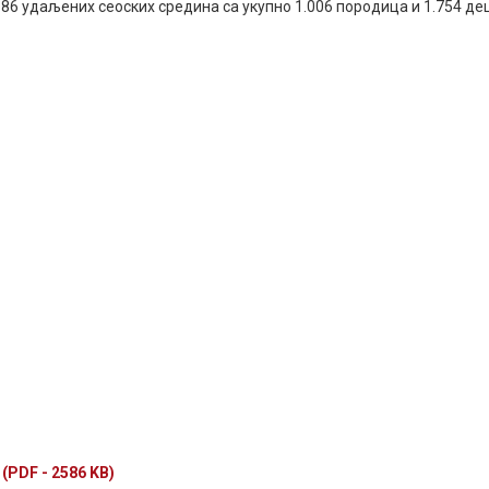
 86 удаљених сеоских средина са укупно 1.006 породица и 1.754 де
f
(PDF - 2586 KB)