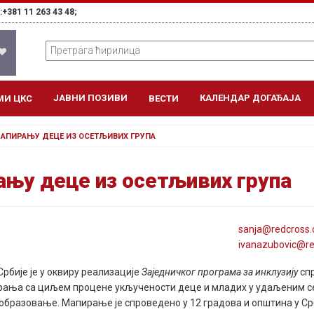
+381 11 263 43 48;
ЈАВНИ ПОЗИВИ
КАЛЕНДАР ДОГАЂАЈА
МИ ЦКС
ВЕСТИ
МАПИРАЊУ ДЕЦЕ ИЗ ОСЕТЉИВИХ ГРУПА
ању деце из осетљивих група
sanja@
redcross
.
ivanazubovic@
r
Србије је у оквиру реализације
Заједничког програма за инклузију
сп
рања са циљем процене укључености деце и младих у удаљеним с
образовање. Мапирање је спроведено у 12 градова и општина у Ср