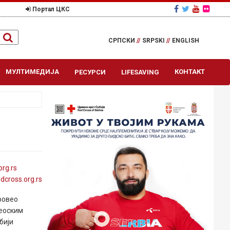
Портал ЦКС
СРПСКИ
//
SRPSKI
//
ENGLISH
МУЛТИМЕДИЈА
КОНТАКТ
РЕСУРСИ
LIFESAVING
org
.rs
edcross
.org
.rs
ровео
еоским
бији