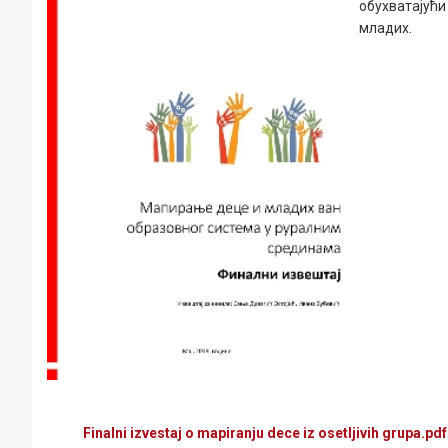
обухватајући
младих.
Finalni izvestaj o mapiranju dece iz osetljivih grupa.pd