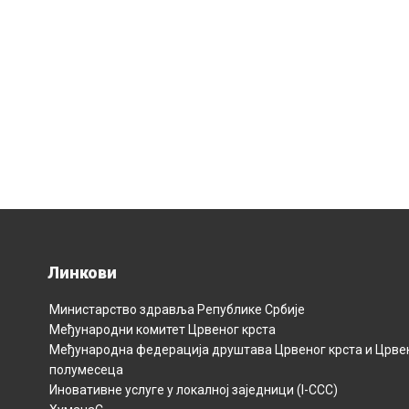
Линкови
Министарство здравља Републикe Србијe
Међународни комитет Црвеног крста
Међународна федерација друштава Црвеног крста и Црве
полумесецa
Иновативне услуге у локалној заједници (I-CCC)