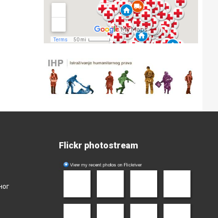
Flickr photostream
ног