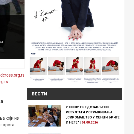
да
edcross
.org
.rs
rg
.rs
ВЕСТИ
да
У НИШУ ПРЕДСТАВЉЕНИ
РЕЗУЛТАТИ ИСТРАЖИВАЊА
„СИРОМАШТВО У СЕНЦИ БРИГЕ
а који из
И НЕГЕ“
|
04.08.2026
г крста