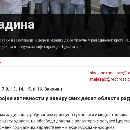
адина
ва се на мотивацији деце и младих да се укључе у рад Црвеног крста, и 
ојеката и подухвата које спроводи Црвени крст.
А
sladjana
.matijevic@
r
maja
.raic@
redcross
.o
9, 13, 14, 15. и 16. Закона.)
ројне активности у оквиру свих десет области ра
има за циљ да уграђивањем принципа хуманости и модела понашањ
 процесу одрастања обезбеди довољне волонтерске ресурсе Црвено
грожени социјалним, здравственим и економским чиниоцима.