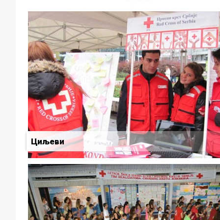
Циљеви