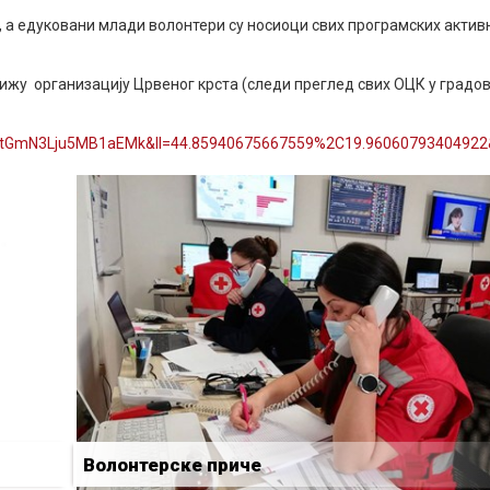
, а едуковани млади волонтери су носиоци свих програмских актив
ижу организацију Црвеног крста (следи преглед свих ОЦК у градо
BxtGmN3Lju5MB1aEMk&ll=44.85940675667559%2C19.9606079340492
Волонтерске приче