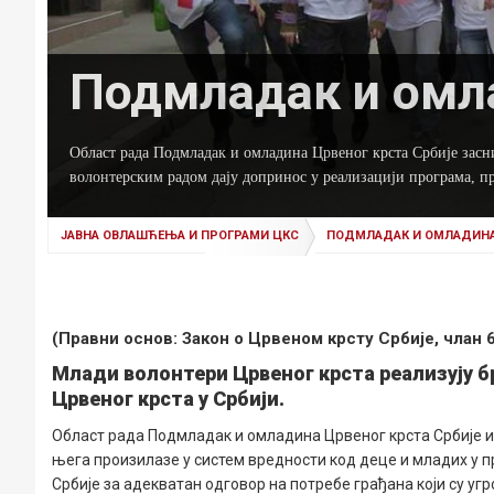
Подмладак и омл
Област рада Подмладак и омладина Црвеног крста Србије засни
волонтерским радом дају допринос у реализацији програма, пр
ЈАВНА ОВЛАШЋЕЊА И ПРОГРАМИ ЦКС
ПОДМЛАДАК И ОМЛАДИН
(Правни основ: Закон о Црвеном крсту Србије, члан 6,7,
Млади волонтери Црвеног крста реализују б
Црвеног крста у Србији.
Област рада Подмладак и омладина Црвеног крста Србије 
њега произилазе у систем вредности код деце и младих у
Србије за адекватан одговор на потребе грађана који су у