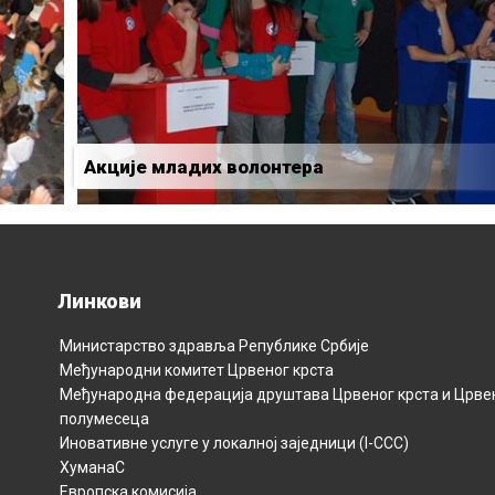
Акције младих волонтера
Линкови
Министарство здравља Републикe Србијe
Међународни комитет Црвеног крста
Међународна федерација друштава Црвеног крста и Црве
полумесецa
Иновативне услуге у локалној заједници (I-CCC)
ХуманаС
Европска комисија