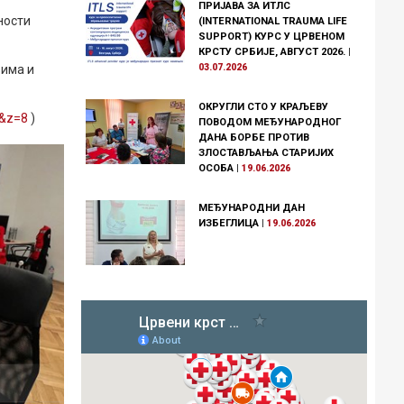
ПРИЈАВА ЗА ИТЛС
ности
(INTERNATIONAL TRAUMA LIFE
SUPPORT) КУРС У ЦРВЕНОМ
КРСТУ СРБИЈЕ, АВГУСТ 2026.
|
вима и
03.07.2026
ОКРУГЛИ СТО У КРАЉЕВУ
2&z=8
)
ПОВОДОМ МЕЂУНАРОДНОГ
ДАНА БОРБЕ ПРОТИВ
ЗЛОСТАВЉАЊА СТАРИЈИХ
ОСОБА
|
19.06.2026
МЕЂУНАРОДНИ ДАН
ИЗБЕГЛИЦА
|
19.06.2026