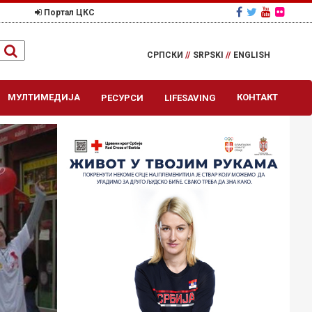
Портал ЦКС
СРПСКИ
//
SRPSKI
//
ENGLISH
МУЛТИМЕДИЈА
КОНТАКТ
РЕСУРСИ
LIFESAVING