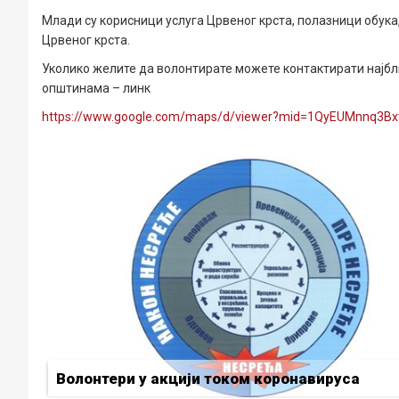
Млади су корисници услуга Црвеног крста, полазници обука
Црвеног крста.
Уколико желите да волонтирате можете контактирати најбл
општинама – линк
https://www.google.com/maps/d/viewer?mid=1QyEUMnnq3
Волонтери у акцији током коронавируса