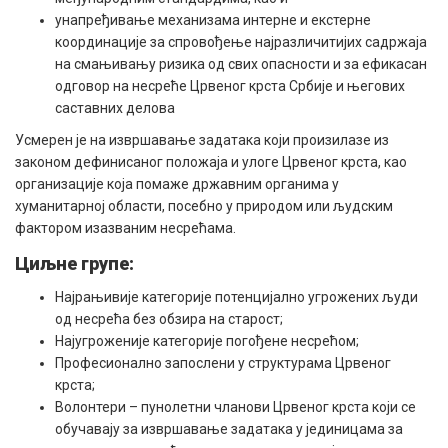
унапређивање механизама интерне и екстерне
координације за спровођење најразличитијих садржаја
на смањивању ризика од свих опасности и за ефикасан
одговор на несреће Црвеног крста Србије и његових
саставних делова
Усмерен је на извршавање задатака који произилазе из
законом дефинисаног положаја и улоге Црвеног крста, као
организације која помаже државним органима у
хуманитарној области, посебно у природом или људским
фактором изазваним несрећама.
Циљне групе:
Најрањивије категорије потенцијално угрожених људи
од несрећа без обзира на старост;
Најугроженије категорије погођене несрећом;
Професионално запослени у структурама Црвеног
крста;
Волонтери – пунолетни чланови Црвеног крста који се
обучавају за извршавање задатака у јединицама за