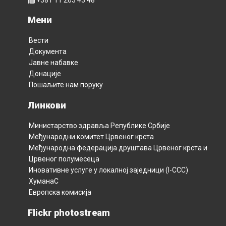
Мени
Вести
Документа
Јавне набавке
Донације
Пошаљите нам поруку
Линкови
Министарство здравља Републикe Србијe
Међународни комитет Црвеног крста
Међународна федерација друштава Црвеног крста и
Црвеног полумесецa
Иновативне услуге у локалној заједници (I-CCC)
ХуманаС
Европска комисија
Flickr photostream