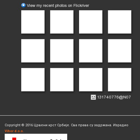
Copyright © 2016 Црвени крст Србије. Сва права су задржана. Израдио
Vihor d.o.o.