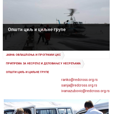
Општи циљ и циљне групе
ЈАВНА ОВЛАШЋЕЊА И ПРОГРАМИ ЦКС
ПРИПРЕМА ЗА НЕСРЕЋЕ И ДЕЛОВАЊЕ У НЕСРЕЋАМА
ОПШТИ ЦИЉ И ЦИЉНЕ ГРУПЕ
ranko@
redcross
.org
.rs
sanja@
redcross
.org
.rs
ivanazubovic@
redcross
.org
.rs