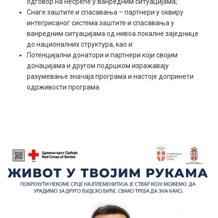
одговор на несреће у ванредним ситуацијама;
Снаге заштите и спасавања – партнери у оквиру
интегрисаног система заштите и спасавања у
ванредним ситуацијама од нивоа локалне заједнице
до националних структура, као и
Потенцијални донатори и партнери који својим
донацијама и другом подршком изражавају
разумевање значаја програма и настоје допринети
одрживости програма.