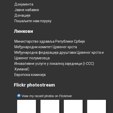
Документа
Јавне набавке
Донације
Пошаљите нам поруку
Линкови
Министарство здравља Републикe Србијe
Међународни комитет Црвеног крста
Међународна федерација друштава Црвеног крста и
Црвеног полумесецa
Иновативне услуге у локалној заједници (I-CCC)
ХуманаС
Европска комисија
Flickr photostream