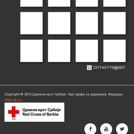
Copyright © 2016 Црвени крст Србије. Сва права су задржана. Израдио
Vihor d.o.o.