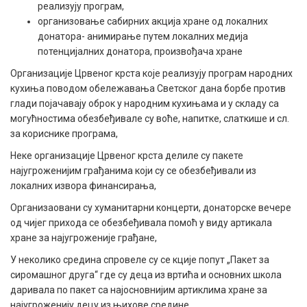
реализују програм,
организовање сабирних акција хране од локалних
донатора- анимирање путем локалних медија
потенцијалних донатора, произвођача хране
Организације Црвеног крста које реализују програм народних
кухиња поводом обележавања Светског дана борбе против
глади појачавају оброк у народним кухињама и у складу са
могућностима обезбеђивале су воће, напитке, слаткише и сл.
за кориснике програма,
Неке организације Црвеног крста делиле су пакете
најугроженијим грађанима који су се обезбеђивали из
локалних извора финансирања,
Организаовани су хуманитарни концерти, донаторске вечере
од чијег прихода се обезбеђивала помоћ у виду артикала
хране за најугроженије грађане,
У неколико средина спровеле су се кције попут „Пакет за
сиромашног друга“ где су деца из вртића и основних школа
даривала по пакет са најосновнијим артиклима хране за
најугроженију децу из њихове средине,