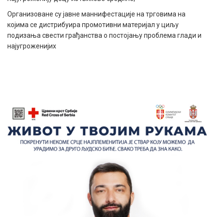
Организоване су јавне маннифестације на трговима на
којима се дистрибуира промотивни материјал у циљу
подизања свести грађанства о постојању проблема глади и
најугроженијих