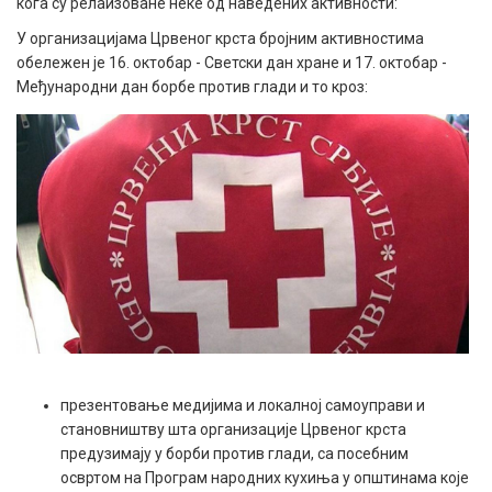
кога су релаизоване неке од наведених активности:
У организацијама Црвеног крста бројним активностима
обележен је 16. октобар - Светски дан хране и 17. октобар -
Међународни дан борбе против глади и то кроз:
презентовање медијима и локалној самоуправи и
становништву шта организације Црвеног крста
предузимају у борби против глади, са посебним
освртом на Програм народних кухиња у општинама које