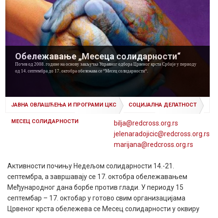
Обележавање „Месеца солидарности“
Почев од 2008. године на основу закључка Управног одбора Црвеног крста Србије у периоду
од 14. септембра до 17. октобра обележава се “Месец солидарности“.
ЈАВНА ОВЛАШЋЕЊА И ПРОГРАМИ ЦКС
СОЦИЈАЛНА ДЕЛАТНОСТ
МЕСЕЦ СОЛИДАРНОСТИ
bilja@
redcross
.org
.rs
jelenaradojicic@
redcross
.org
.rs
marijana@
redcross
.org
.rs
Активности почињу Недељом солидарности 14.-21.
септембра, а завршавају се 17. октобра обележавањем
Међународног дана борбе против глади. У периоду 15
септембар – 17. октобар у готово свим организацијама
Црвеног крста обележева се Месец солидарности у оквиру