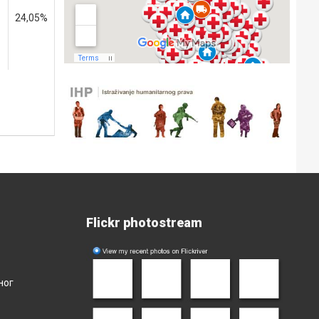
24,05%
Flickr photostream
ног