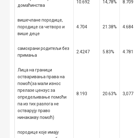
10.692
14,78%
8.709
домаћинства
вишечлане породице,
породице са четворо и
4.704
21.38%
4.684
више деце
самохрани родитељи без
2.4247
5.83%
4.781
примањa
Лица на граници
остваривања права на
помоћ
(
за мали износ
прелазе цензус за
8.193
20.63%
3,077
опредељивање помоћи
па из тих разлога не
остварују право
нинакакву помоћ)
породице које имају