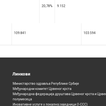
20,78%
9.152
109.841
103.594
Линкови
Министарство здравља Републикe Србијe
Међународни комитет Црвеног крста
Међународна федерација друштава Црвеног крста и Црве
полумесецa
Иновативне услуге у локалној заједници (I-CCC)