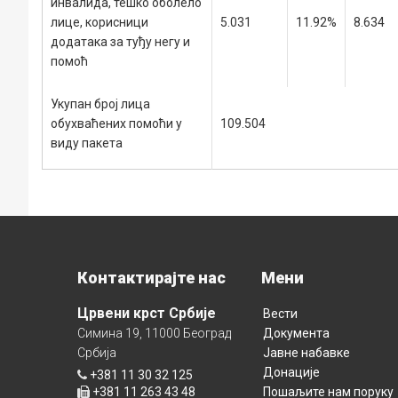
инвалида, тешко оболело
лице, корисници
5.031
11.92%
8.634
додатака за туђу негу и
помоћ
Укупан број лица
обухваћених помоћи у
109.504
виду пакета
Контактирајте нас
Мени
Црвени крст Србије
Вести
Симина 19, 11000 Београд
Документа
Србија
Јавне набавке
Донације
+381 11 30 32 125
+381 11 263 43 48
Пошаљите нам поруку