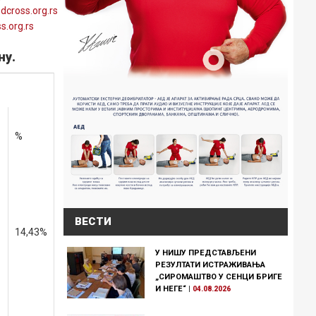
edcross
.org
.rs
ss
.org
.rs
ну.
%
ВЕСТИ
14,43%
У НИШУ ПРЕДСТАВЉЕНИ
РЕЗУЛТАТИ ИСТРАЖИВАЊА
„СИРОМАШТВО У СЕНЦИ БРИГЕ
И НЕГЕ“
|
04.08.2026