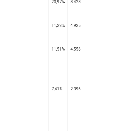
20,97%
8.428
11,28%
4.925
11,51%
4.556
7,41%
2.396