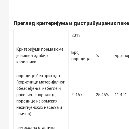
Преглед критеријума и дистрибуираних пакета
2013
.
Критеријуми према коме
Број
је вршен одабир
%
Број п
породица
корисника
породице без прихода-
(корисници материјалног
обезбеђења, избегле и
расељене породице,
9.157
25.45%
11.491
породице из ромских
нехигијенских насеља и
слично)
самохрана старачка