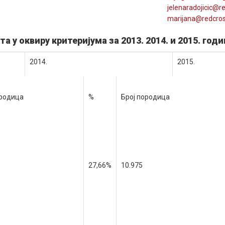
jelenaradojicic@
r
marijana@
redcro
 у оквиру критеријума за 2013. 2014. и 2015. годи
2014
.
2015
.
ородица
%
Број породица
27,66%
10.975