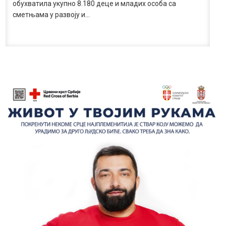
обухватила укупно 8.180 деце и младих особа са
сметњама у развоју и…