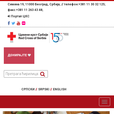
Симина 19, 11000 Београд, Србија; //
телефон:+381 11 30 32 125;
факс:+381 11 263 43 48;
Портал ЦКС
ДОНИРАЈТЕ
СРПСКИ
//
SRPSKI
//
ENGLISH