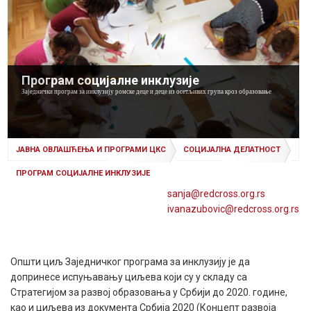
Програм социјалне инклузије
Заједнички програм за инклузију ромске деце и деце из осетљивих група кроз образовање
ЈАВНА ОВЛАШЋЕЊА И ПРОГРАМИ ЦКС
СОЦИЈАЛНА ДЕЛАТНОСТ
ПРОГРАМ СОЦИЈАЛНЕ ИНКЛУЗИЈЕ
sanja@
redcross
.org
.rs
ivanazubovic@
redcross
.org
.rs
Општи циљ Заједничког програма за инклузију је да
допринесе испуњавању циљева који су у складу са
Стратегијом за развој образовања у Србији до 2020. године,
као и циљева из документа Србија 2020 (Концепт развоја