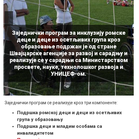
Заједнички програм за инклузију ромске
деце и деце из осетљивих група кроз
образовање подржан је од стране
Швајцарске агенције за развој и сарадњу и
реализује се у сарадњи са Министарством
просвете, науке, технолошког развоја и
УНИЦЕФ-ом.
Заједнички програм се реализује кроз три компоненте:
Подршка ромској деци и деци из осетљивих
група у образовању
Подршка деци и младим особама са
инвалидитетом