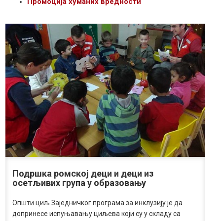
Промоција хуманих вредности
Подршка ромској деци и деци из
осетљивих група у образовању
Општи циљ Заједничког програма за инклузију је да
допринесе испуњавању циљева који су у складу са