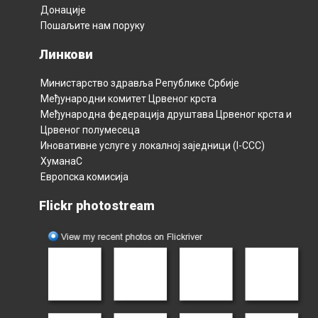
Донације
Пошаљите нам поруку
Линкови
Министарство здравља Републикe Србијe
Међународни комитет Црвеног крста
Међународна федерација друштава Црвеног крста и
Црвеног полумесецa
Иновативне услуге у локалној заједници (I-CCC)
ХуманаС
Европска комисија
Flickr photostream