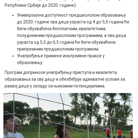
Републике Србије до 2020. године):
Универзална доступност предшколском образовању:
до 2020. године сва деца узраста од 4 до 5,5 година ће
бити обухваћена бесплатним, квалитетним,
полудневним предшколским програмима, а сва деца
узраста од 5,5 до 6,5 година ће бити обухваћена
припремним предшколским програмом;
Унапређење примене инклузивне праксе у
образовању.
Програм доприноси унапређењу приступа и квалитета
образовања за сву децу и обезбеђује адекватне услове за
развој деце у складу са њиховим потенцијалима.