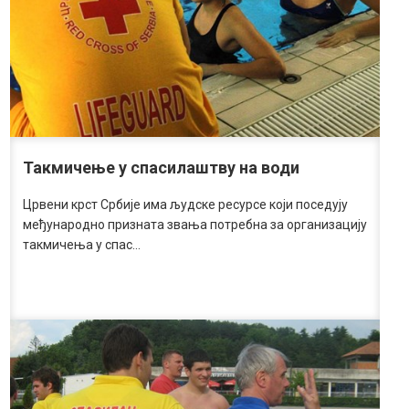
Такмичење у спасилаштву на води
Црвени крст Србије има људске ресурсе који поседују
међународно призната звања потребна за организацију
такмичења у спас…