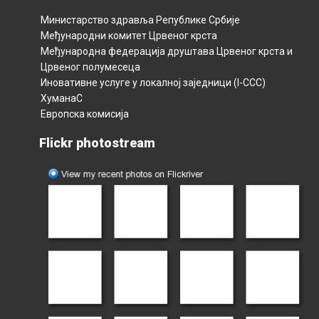
Министарство здравља Републикe Србијe
Међународни комитет Црвеног крста
Међународна федерација друштава Црвеног крста и
Црвеног полумесецa
Иновативне услуге у локалној заједници (I-CCC)
ХуманаС
Европска комисија
Flickr photostream