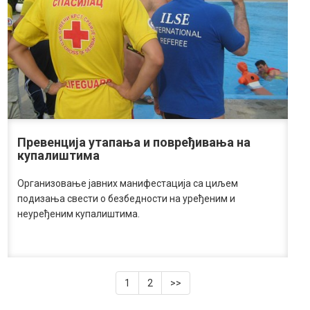
Превенција утапања и повређивања на
купалиштима
Организовање јавних манифестација са циљем
подизања свести о безбедности на уређеним и
неуређеним купалиштима.
1
2
>>