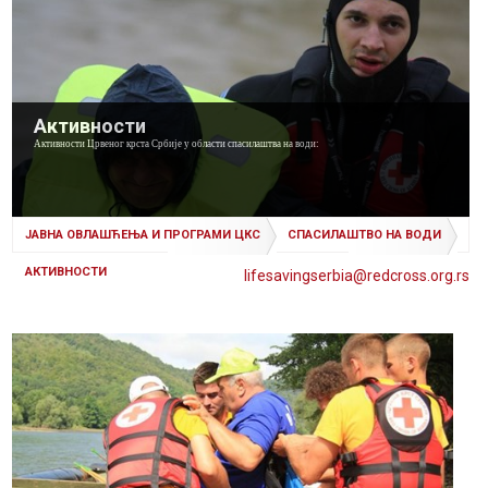
Активности
Активности Црвеног крста Србије у области спасилаштва на води:
ЈАВНА ОВЛАШЋЕЊА И ПРОГРАМИ ЦКС
СПАСИЛАШТВО НА ВОДИ
АКТИВНОСТИ
lifesavingserbia@
redcross
.org
.rs