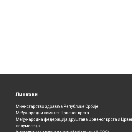
Линкови
Министарство здравља Републикe Србијe
Међународни комитет Црвеног крста
Међународна федерација друштава Црвеног крста и Црве
полумесецa