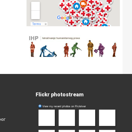
Flickr photostream
ног