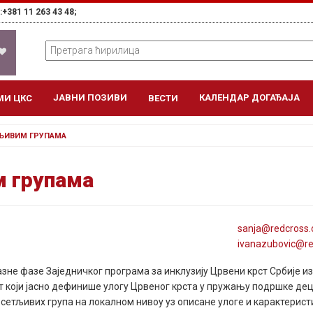
+381 11 263 43 48;
ЈАВНИ ПОЗИВИ
КАЛЕНДАР ДОГАЂАЈА
МИ ЦКС
ВЕСТИ
ТЉИВИМ ГРУПАМА
м групама
sanja@
redcross
.
ivanazubovic@
r
азне фазе Заједничког програма за инклузију Црвени крст Србије из
т који јасно дефинише улогу Црвеног крста у пружању подршке дец
сетљивих група на локалном нивоу уз описане улоге и карактерист