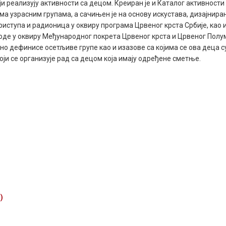
и реализују активности са децом. Креиран је и Каталог активности к
а узрасним групама, а сачињен је на основу искустава, дизајнира
риступа и радионица у оквиру програма Црвеног крста Србије, као 
воде у оквиру Међународног покрета Црвеног крста и Црвеног Полу
о дефинисе осетљиве групе као и изазове са којима се ова деца с
оји се организује рад са децом која имају одређене сметње.
)