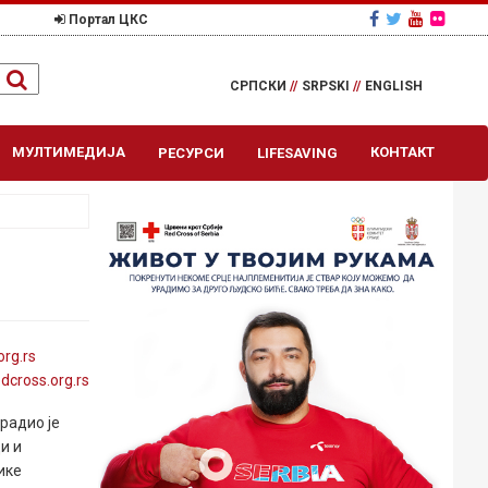
Портал ЦКС
СРПСКИ
//
SRPSKI
//
ENGLISH
МУЛТИМЕДИЈА
КОНТАКТ
РЕСУРСИ
LIFESAVING
org
.rs
edcross
.org
.rs
радио је
и и
ике