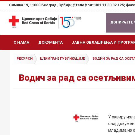
Симина 19, 11000 Београд, Србија; //
телефон:+381 11 30 32 125; факс:
ДОНИРАЈТЕ
О НАМА
ДОКУМЕНТА
ЈАВНА ОВЛАШЋЕЊА И ПРОГРА
РЕСУРСИ
ШТАМПАНЕ ПУБЛИКАЦИЈЕ
ВОДИЧ ЗА РАД СА ОСЕ
Водич за рад са осетљиви
У оквиру изл
овај докумен
младима из о