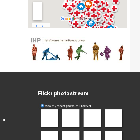
Flickr photostream
ног