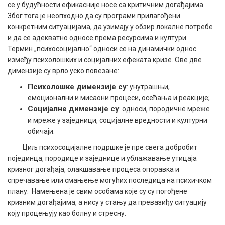
се у будућности ефикасније носе са критичним догађајима.
Због тога је неопходно да су програми прилагођени
конкретним ситуацијама, да узимају у обзир локалне потребе
и да се адекватно односе према ресурсима и култури.
Термин „психосоцијално“ односи се на динамички однос
између психолошких и социјалних ефеката кризе. Ове две
димензије су врло уско повезане:
Психолошке димензије су
: унутрашњи,
емоционални и мисаони процеси, осећања и реакције;
Социјалне димензије су
: односи, породичне мреже
и мреже у заједници, социјалне вредности и културни
обичаји.
Циљ психосоцијалне подршке је пре свега добробит
појединца, породице и заједнице и ублажавање утицаја
кризног догађаја, олакшавање процеса опоравка и
спречавање или смањење могућих последица на психичком
плану. Намењена је свим особама које су су погођене
кризним догађајима, а нису у стању да превазиђу ситуацију
коју процењују као болну и стресну.