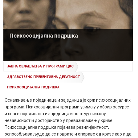
Психосоцијална подршка
ЈАВНА ОВЛАШЋЕЊА И ПРОГРАМИ ЦКС
ЗДРАВСТВЕНО ПРЕВЕНТИВНА ДЕЛАТНОСТ
ПСИХОСОЦИЈАЛНА ПОДРШКА
Оснаживање појединаца и заједница је срж психосоцијалних
програма. Психосоцијални програми узимају у обзир ресурсе
и снаге појединаца и заједница и поштују њихову
независност и достојанство у превазилажењу кризе.
Психосоцијална подршка појачава резилијентност,
оспособљава људе да се поврате и опораве од кризе као и да