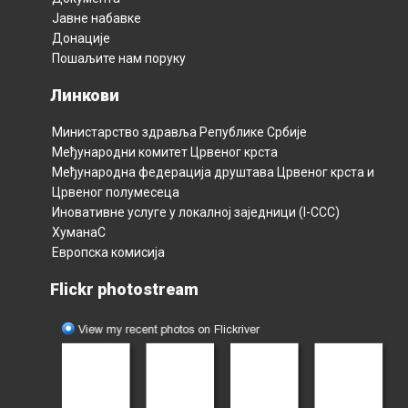
Јавне набавке
Донације
Пошаљите нам поруку
Линкови
Министарство здравља Републикe Србијe
Међународни комитет Црвеног крста
Међународна федерација друштава Црвеног крста и
Црвеног полумесецa
Иновативне услуге у локалној заједници (I-CCC)
ХуманаС
Европска комисија
Flickr photostream