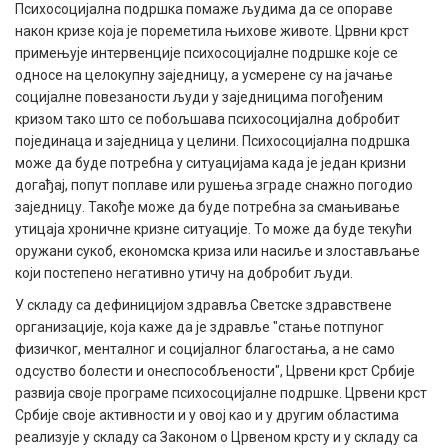
Психосоцијална подршка помаже људима да се опораве
након кризе која је пореметила њихове животе. Црвни крст
примењује интервенције психосоцијалне подршке које се
односе на целокупну заједницу, а усмерене су на јачање
социјалне повезаности људи у заједницима погођеним
кризом тако што се побољшава психосоцијална добробит
појединаца и заједница у целини. Психосоцијална подршка
може да буде потребна у ситуацијама када је један кризни
догађај, попут поплаве или рушења зграде снажно погодио
заједницу. Такође може да буде потребна за смањивање
утицаја хроничне кризне ситуације. То може да буде текући
оружани сукоб, економска криза или насиље и злостављање
који постепено негативно утичу на добробит људи.
У складу са дефиницијом здравља Светске здравствене
организације, која каже да је здравље "стање потпуног
физичког, менталног и социјалног благостања, а не само
одсуство болести и онеспособљености", Црвени крст Србије
развија своје програме психосоцијалне подршке. Црвени крст
Србије своје активности и у овој као и у другим областима
реализује у складу са Законом о Црвеном крсту и у складу са