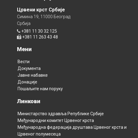
Црвени крст Србије
Симина 19, 11000 Београд
Србија
+381 11 30 32 125
+381 11 263 43 48
Мени
Вести
Документа
Јавне набавке
Донације
Пошаљите нам поруку
Линкови
Министарство здравља Републикe Србијe
Међународни комитет Црвеног крста
Међународна федерација друштава Црвеног крста и
Црвеног полумесецa