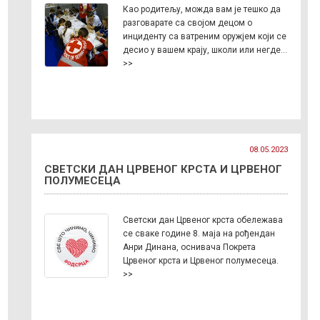
Као родитељу, можда вам је тешко да
разговарате са својом децом о
инциденту са ватреним оружјем који се
десио у вашем крају, школи или негде…
>>
08.05.2023
СВЕТСКИ ДАН ЦРВЕНОГ КРСТА И ЦРВЕНОГ
ПОЛУМЕСЕЦА
Светски дан Црвеног крста обележава
се сваке године 8. маја на рођендан
Анри Динана, оснивача Покрета
Црвеног крста и Црвеног полумесеца.
>>