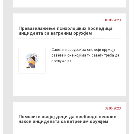
10.05.2023
Превазилажење психолошких последица
инцидента са ватреним оружјем
Савети и ресурси за оне који пружају
савете и оне којима ти савети треба да
послуже >>
08.05.2023
Помозите својој деци да преброде невоље
након инцидената са ватреним оружјем