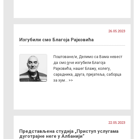
26.05.2023
Изгубили смо Благоја Рајковића
Поштоване/и, Делимо са Вама невест
да смо јуче изгубили Благоја
Рајковића, нашег Блажу, колегу,
сарадника, друга, пријатеља, саборца
за хум… >>
22.05.2023
Представљена студија „Приступ услугама
дуготрајне неге у Албанији“