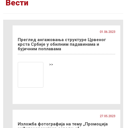
Вести
01.06.2023
Преглед ангажовања структуре Црвеног
крста Србије у обилним падавинама и
бујичним поплавама
>>
27.05.2023
Изложба фотографија на тему „Промоција