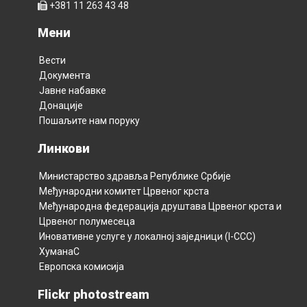
+381 11 263 43 48
Мени
Вести
Документа
Јавне набавке
Донације
Пошаљите нам поруку
Линкови
Министарство здравља Републикe Србијe
Међународни комитет Црвеног крста
Међународна федерација друштава Црвеног крста и
Црвеног полумесецa
Иновативне услуге у локалној заједници (I-CCC)
ХуманаС
Европска комисија
Flickr photostream