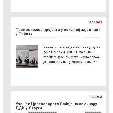
17.05.2023
Промовисање пројекта у локалној заједници
у Пироту
У оквиру пројекта „Иновативне услуге у
локалној заједници“ 11. маја 2023.
године у Црвеном крсту Пирота одржан
је састанак у циљу информисањ… >>
15.05.2023
Учешће Црвеног крста Србије на семинару
ДДК у Струги