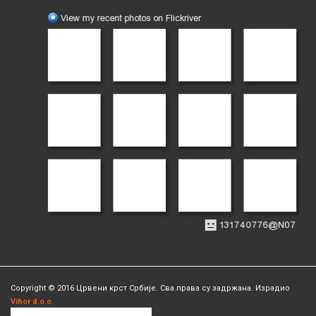
Copyright © 2016 Црвени крст Србије. Сва права су задржана. Израдио
Vihor d.o.o.