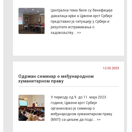
Централна тема биле су бенефиције
давалаца крви а Црвени крст Србије
представио је ситуацију у Србији и
резултате истраживања о
задовољству… >>
12.05.2023
Одржан семинар о међународном
хуманитарном праву
У периоду од 9. до 11. маја 2023.
године, Црвени крст Србије
организовао је семинар о
међународном хуманитарном праву
(МХП) са циљем да подс… >>