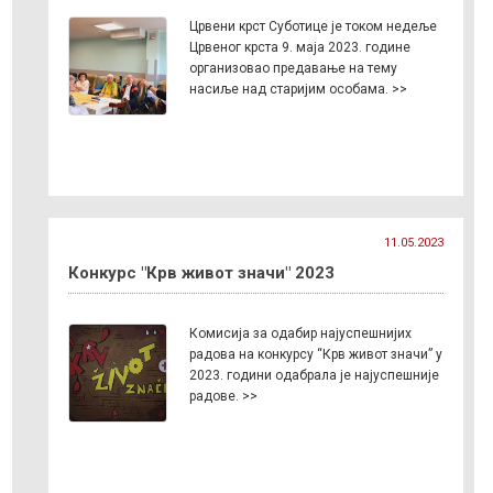
Црвени крст Суботице је током недеље
Црвеног крста 9. маја 2023. године
организовао предавање на тему
насиље над старијим особама. >>
11.05.2023
Конкурс "Крв живот значи" 2023
Комисија за одабир најуспешнијих
радова на конкурсу “Крв живот значи” у
2023. години одабрала је најуспешније
радове. >>