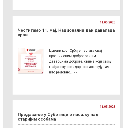
11.05.2023
Честитамо 11. мај, Национални дан давалаца
крви
Црвени крст Србије честита овај
празник свим добровољним
даваоцима доброте, свима који своју
грађанску солидарност исказују тиме
што редовно… >>
11.05.2023
Предавање у Суботици о насиљу над
старијим особама