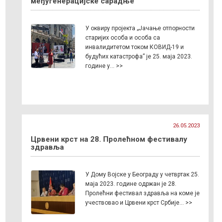
међугенерацијске сарадње“
У оквиру пројекта „Јачање отпорности
старијих особа и особа са
инвалидитетом током КОВИД-19 и
будућих катастрофа” је 25. маја 2023.
године у… >>
26.05.2023
Црвени крст на 28. Пролећном фестивалу
здравља
У Дому Војске у Београду у четвртак 25.
маја 2023. године одржан је 28.
Пролећни фестивал здравља на коме је
учествовао и Црвени крст Србије… >>