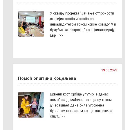
У оквиру пројекта ”Јачање отпорности
старијих особа и особа са
инвалидитетом током кризе Kовид-19 и
будућих катастрофа“ које финансирају
Евр… >>
19.05.2023
Помоћ општини Коцељева
Црвени крст Србије упутио је данас
помоћ за домаћинства која су током
јучерашњег дана била угрожена
бујичном поплавом која је захватила
општ… >>