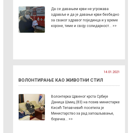
Да се давањем крви не угрожава
здравље и да је давање крви безбедно
за сваког здравог појединца и у време
короне, тиме и своју солидарност… >>
14.01.2021
ВОЛОНТИРАЊЕ КАО ЖИВОТНИ СТИЛ
Волонтерка Црвеног крста Србије
Даница Шмиц (83) на позив министарке
Кисић Тепавчевић посетила је
Министарство за рад запошљавање,
борачка… >>