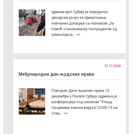
Црвени крст Србије је определио
динарски рачун за прикупљање
новчаних донација са назнаком „За
помоћ становништву пострадалом од
земљотреса… >>
21.12.2020
Међународни дан људских права
Поводом Дана људских права 10.
децембра у Палати Србија одржана је
конференција под називом “Утицај
пандемије корона вируса COVID-19 на
стањ… >>