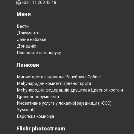
+381 11 263 43 48
Мени
Вести
Документа
Јавне набавке
Донације
Пошаљите нам поруку
Линкови
Министарство здравља Републикe Србијe
Међународни комитет Црвеног крста
Међународна федерација друштава Црвеног крста и
Црвеног полумесецa
Иновативне услуге у локалној заједници (I-CCC)
ХуманаС
Европска комисија
Flickr photostream