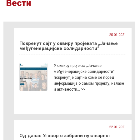
Вести
25.01.2021
Покренут сајт у оквиру пројеката „Јачање
међугенерацијске солидарности“
У оквиру пројекта „Јачање
међугенерацијске солидарности”
покренут је сајт на коме се поред
информација о самом пројекту, налазе
и активности… >>
22.01.2021
Од данас Уговор о забрани нуклеарног