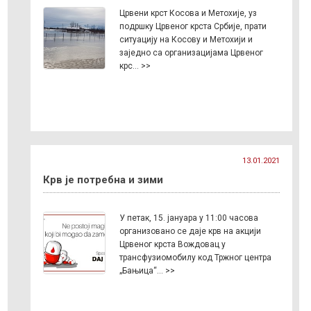
Црвени крст Косова и Метохије, уз
подршку Црвеног крста Србије, прати
ситуацију на Косову и Метохији и
заједно са организацијама Црвеног
крс… >>
13.01.2021
Крв је потребна и зими
У петак, 15. јануара у 11:00 часова
организовано се даје крв на акцији
Црвеног крста Вождовац у
трансфузиомобилу код Тржног центра
„Бањица“… >>