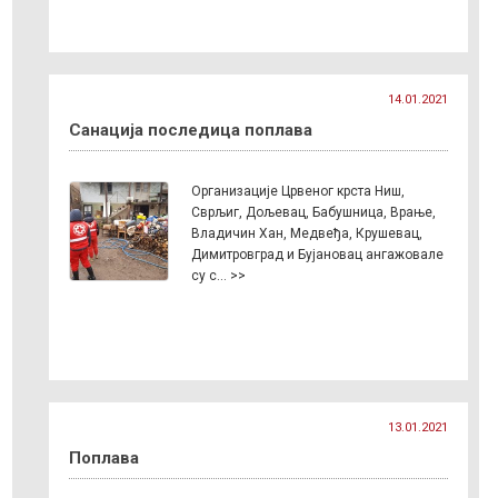
14.01.2021
Санација последица поплава
Организације Црвеног крста Ниш,
Сврљиг, Дољевац, Бабушница, Врање,
Владичин Хан, Медвеђа, Крушевац,
Димитровград и Бујановац ангажовале
су с… >>
13.01.2021
Поплава