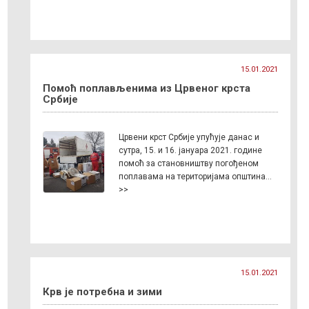
15.01.2021
Помоћ поплављенима из Црвеног крста
Србије
Црвени крст Србије упућује данас и
сутра, 15. и 16. јануара 2021. године
помоћ за становништву погођеном
поплавама на територијама општина…
>>
15.01.2021
Крв је потребна и зими