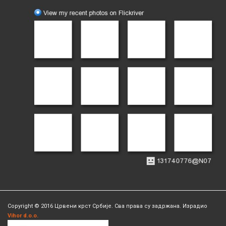
Copyright © 2016 Црвени крст Србије. Сва права су задржана. Израдио
Vihor d.o.o.