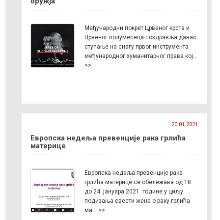
оружја
Међународни покрет Црвеног крста и
Црвеног полумесеца поздравља данас
ступање на снагу првог инструмента
међународног хуманитарног права кој…
>>
20.01.2021
Европска недеља превенције рака грлића
материце
Европска недеља превенције рака
грлића материце се обележава од 18.
до 24. јануара 2021. године у циљу
подизања свести жена о раку грлића
ма… >>