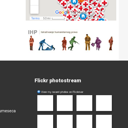
Flickr photostream
olumeseca