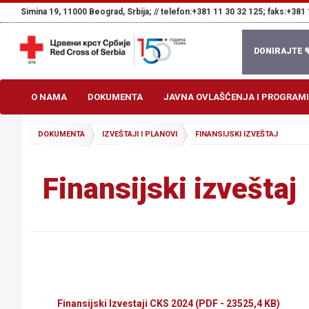
Simina 19, 11000 Beograd, Srbija; //
telefon:+381 11 30 32 125; faks:+381 
DONIRAJTE
O NAMA
DOKUMENTA
JAVNA OVLAŠĆENJA I PROGRAMI
DOKUMENTA
IZVEŠTAJI I PLANOVI
FINANSIJSKI IZVEŠTAJ
Finansijski izveštaj
Finansijski Izvestaji CKS 2024
(PDF - 23525,4 KB)