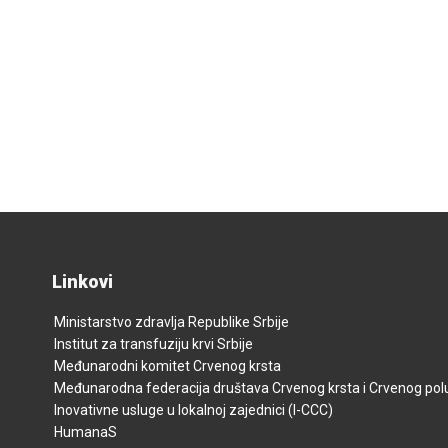
Linkovi
Ministarstvo zdravlja Republike Srbije
Institut za transfuziju krvi Srbije
Međunarodni komitet Crvenog krsta
Međunarodna federacija društava Crvenog krsta i Crvenog p
Inovativne usluge u lokalnoj zajednici (I-CCC)
HumanaS