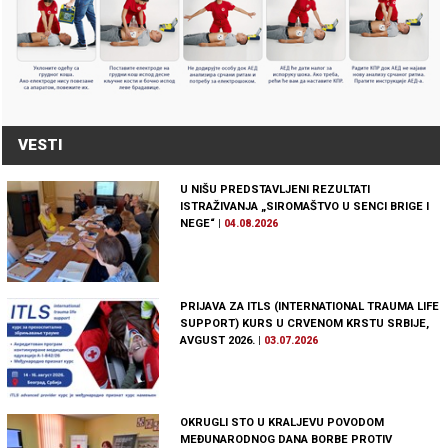
VESTI
U NIŠU PREDSTAVLJENI REZULTATI
ISTRAŽIVANJA „SIROMAŠTVO U SENCI BRIGE I
NEGE“
|
04.08.2026
PRIJAVA ZA ITLS (INTERNATIONAL TRAUMA LIFE
SUPPORT) KURS U CRVENOM KRSTU SRBIJE,
AVGUST 2026.
|
03.07.2026
OKRUGLI STO U KRALJEVU POVODOM
MEĐUNARODNOG DANA BORBE PROTIV