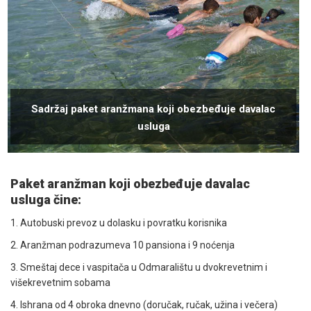
Sadržaj paket aranžmana koji obezbeđuje davalac
usluga
Paket aranžman koji obezbeđuje davalac
usluga čine:
1. Autobuski prevoz u dolasku i povratku korisnika
2. Aranžman podrazumeva 10 pansiona i 9 noćenja
3. Smeštaj dece i vaspitača u Odmaralištu u dvokrevetnim i
višekrevetnim sobama
4. Ishrana od 4 obroka dnevno (doručak, ručak, užina i večera)