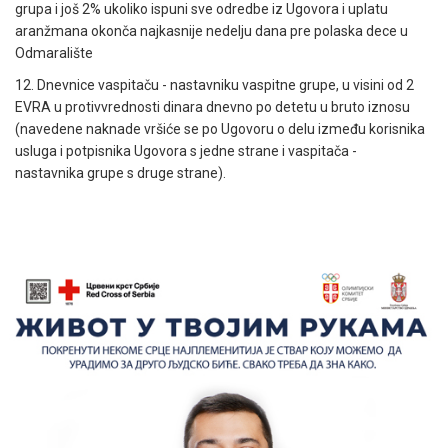
grupa i još 2% ukoliko ispuni sve odredbe iz Ugovora i uplatu
aranžmana okonča najkasnije nedelju dana pre polaska dece u
Odmaralište
12. Dnevnice vaspitaču - nastavniku vaspitne grupe, u visini od 2
EVRA u protivvrednosti dinara dnevno po detetu u bruto iznosu
(navedene naknade vršiće se po Ugovoru o delu između korisnika
usluga i potpisnika Ugovora s jedne strane i vaspitača -
nastavnika grupe s druge strane).