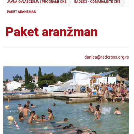
JAVNA OVLAŠĆENJA I PROGRAMI CKS
BAOŠIĆI - ODMARALIŠTE CKS
PAKET ARANŽMAN
Paket aranžman
danica@
redcross
.org
.rs