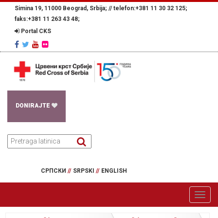
Simina 19, 11000 Beograd, Srbija; //
telefon:+381 11 30 32 125;
faks:+381 11 263 43 48;
Portal CKS
DONIRAJTE
СРПСКИ
//
SRPSKI
//
ENGLISH