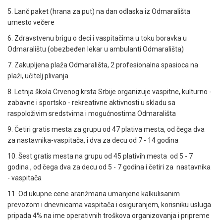
5. Lanč paket (hrana za put) na dan odlaska iz Odmarališta
umesto večere
6. Zdravstvenu brigu o deci i vaspitačima u toku boravka u
Odmaralištu (obezbeđen lekar u ambulanti Odmarališta)
7. Zakupljena plaža Odmarališta, 2 profesionalna spasioca na
plaži, učitelj plivanja
8. Letnja škola Crvenog krsta Srbije organizuje vaspitne, kulturno -
zabavne i sportsko - rekreativne aktivnosti u skladu sa
raspoloživim sredstvima i mogućnostima Odmarališta
9. Četiri gratis mesta za grupu od 47 plativa mesta, od čega dva
za nastavnika-vaspitača, i dva za decu od 7 - 14 godina
10. Šest gratis mesta na grupu od 45 plativih mesta od 5 - 7
godina , od čega dva za decu od 5 - 7 godina i četiri za nastavnika
- vaspitača
11. Od ukupne cene aranžmana umanjene kalkulisanim
prevozom i dnevnicama vaspitača i osiguranjem, korisniku usluga
pripada 4% na ime operativnih troškova organizovanja i pripreme