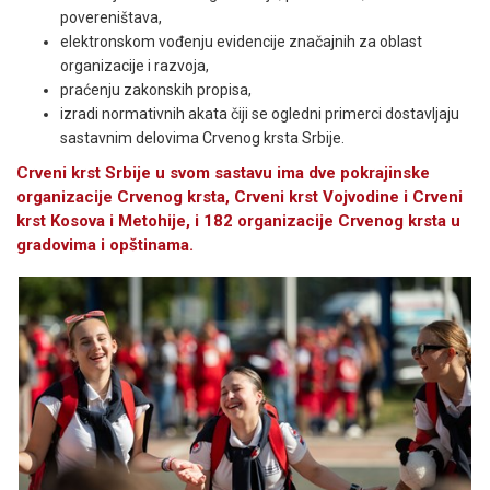
povereništava,
elektronskom vođenju evidencije značajnih za oblast
organizacije i razvoja,
praćenju zakonskih propisa,
izradi normativnih akata čiji se ogledni primerci dostavljaju
sastavnim delovima Crvenog krsta Srbije.
Crveni krst Srbije u svom sastavu ima dve pokrajinske
organizacije Crvenog krsta, Crveni krst Vojvodine i Crveni
krst Kosova i Metohije, i 182 organizacije Crvenog krsta u
gradovima i opštinama.