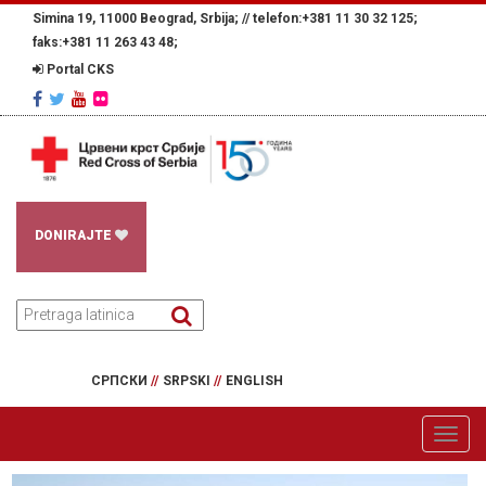
Simina 19, 11000 Beograd, Srbija; //
telefon:+381 11 30 32 125;
faks:+381 11 263 43 48;
Portal CKS
DONIRAJTE
СРПСКИ
//
SRPSKI
//
ENGLISH