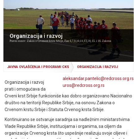
Organizacija i razvoj
Pravni osnov: Zakon o Crvenom krstu Srbije, član 6,7,9,10,11,13,14, 15. i 16. Zakona
JAVNA OVLAŠĆENJA I PROGRAMI CKS
ORGANIZACIJA I RAZVOJ
aleksandar
.pantelic@
redcross
.org
.rs
Organizacija i razvoj
uros@
redcross
.org
.rs
prati i omogućava da
Crveni krst Srbije funkcioniše kao dobro organizovano Nacionalno
društvo na teritoriji Republike Srbije, na osnovu Zakona o
Crvenom krstu Srbije i Statuta Crvenog krsta Srbije.
Kontinuirano se ostvaruje saradnja sa nadležnim ministarstvima
Vlade Republike Srbije, institucijama i organima, sa ciljem da
organizacije Crvenog krsta što uspešnije realizuju svoje ciljeve i