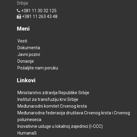
Srbija
+381 11 30 32 125
+381 11 263 43 48
Meni
Vesti
Dokumenta
Javni pozivi
Donacije
Pošaljite nam poruku
Linkovi
Ministarstvo zdravlja Republike Srbije
Institut za transfuziju krvi Srbije
Međunarodni komitet Crvenog krsta
Međunarodna federacija društava Crvenog krsta i Crvenog
polumeseca
Inovativne usluge u lokalnoj zajednici (I-CCC)
HumanaS