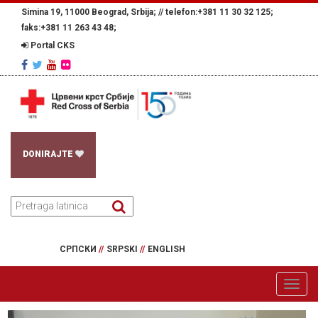
Simina 19, 11000 Beograd, Srbija; //
telefon:+381 11 30 32 125;
faks:+381 11 263 43 48;
Portal CKS
DONIRAJTE
СРПСКИ
//
SRPSKI
//
ENGLISH