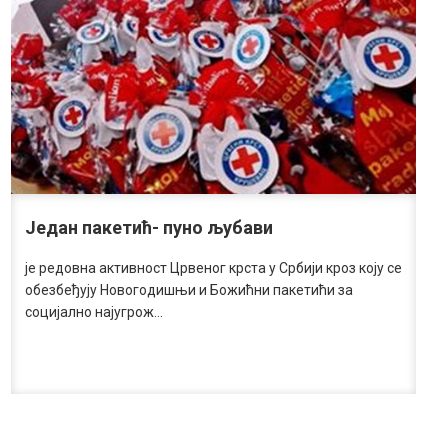
Један пакетић- пуно љубави
је редовна активност Црвеног крста у Србији кроз коју се
обезбеђују Новогодишњи и Божићни пакетићи за
социјално најугрож…