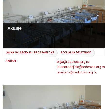
Акције
JAVNA OVLAŠĆENJA I PROGRAMI CKS
SOCIJALNA DELATNOST
АКЦИЈЕ
bilja@
redcross
.org
.rs
jelenaradojicic@
redcross
.org
.rs
marijana@
redcross
.org
.rs