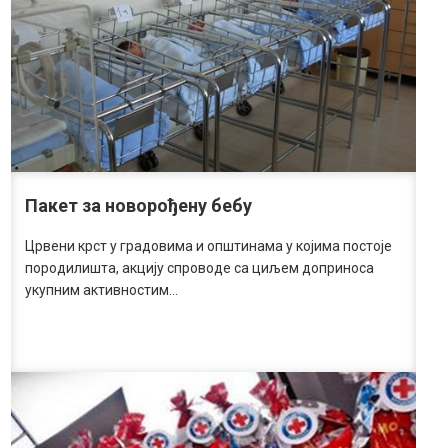
Пакет за новорођену бебу
Црвени крст у градовима и општинама у којима постоје
породилишта, акцију спроводе са циљем доприноса
укупним активностим…