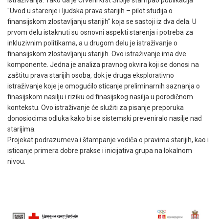
"Uvod u starenje i ljudska prava starijih – pilot studija o
finansijskom zlostavljanju starijih" koja se sastoji iz dva dela. U
prvom delu istaknuti su osnovni aspekti starenja i potreba za
inkluzivnim politikama, a u drugom delu je istraživanje o
finansijskom zlostavljanju starijih. Ovo istraživanje ima dve
komponente. Jedna je analiza pravnog okvira koji se donosi na
zaštitu prava starijih osoba, dok je druga eksplorativno
istraživanje koje je omogućilo sticanje preliminarnih saznanja o
finasijskom nasilju i riziku od finasijskog nasilja u porodičnom
kontekstu. Ovo istraživanje će služiti za pisanje preporuka
donosiocima odluka kako bi se sistemski preveniralo nasilje nad
starijima.
Projekat podrazumeva i štampanje vodiča o pravima starijih, kao i
isticanje primera dobre prakse i inicijativa grupa na lokalnom
nivou.