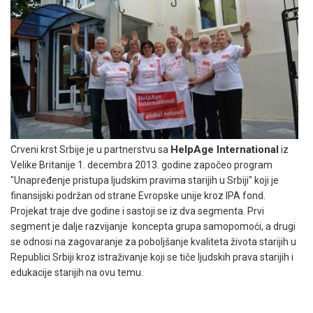
HelpAge International
Crveni krst Srbije je u partnerstvu sa
iz
Velike Britanije 1. decembra 2013. godine započeo program
"Unapređenje pristupa ljudskim pravima starijih u Srbiji" koji je
finansijski podržan od strane Evropske unije kroz IPA fond.
Projekat traje dve godine i sastoji se iz dva segmenta. Prvi
segment je dalje razvijanje koncepta grupa samopomoći, a drugi
se odnosi na zagovaranje za poboljšanje kvaliteta života starijih u
Republici Srbiji kroz istraživanje koji se tiče ljudskih prava starijih i
edukacije starijih na ovu temu.