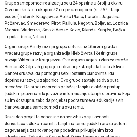
Grupe samopomoći realizaciju se u 24 opštine u Srbiji u okviru
Crvenog krsta sa ukupno 52 grupe samopomoći i 552 starije
osobe (Trstenik, Kragujevac, Velika Plana, Paraćin, Jagodina,
Požarevac, Smederevo, Pirot, Palilula, Negotin, Boljevac, Loznica,
Mionica, Vladimirci, Savski Venac, Kovin, Kikinda, Kanjiža, Bačka
Topola, Ruma, Vrbas).
Organizacija Amity razvija grupu u Boru, na Starom gradu i
Vračaru grupe razvija organizacija Hleb života, i četiri grupe
razvija Viktorija iz Kragujevca. Ove organizacije su članice mreže
HumanaS. Cilj ovih grupa je motivisanje starijih da budu aktivni
članovi društva, da pomognu sebi i ostalim članovima i da
doprinesu razvoju zajednice. Ove grupe sastaju se dva puta
mesečno. Da bi se unapredio položaj starijih i olakšao pristup
ljudskim pravima vrlo je važno informisanje starijih o pravima koja
su im dostupna, tako da projekat podrazumeva edukacije svih
članova grupa samopomoći na ovu temu.
Drugi deo projekta odnosi se na senzibilizaciju javnosti,
donosilaca odluka i samih starijih na temu ljudskih prava putem
zagovaranja zasnovanog na podacima prikupljenim kroz
istraživanja. Tako da je Crveni krst Srbije štampao publikacija