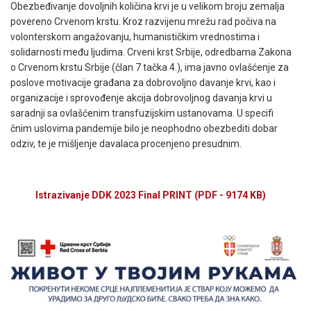
Obezbeđivanje dovoljnih količina krvi je u velikom broju zemalja
povereno Crvenom krstu. Kroz razvijenu mrežu rad počiva na
volonterskom angažovanju, humanističkim vrednostima i
solidarnosti među ljudima. Crveni krst Srbije, odredbama Zakona
o Crvenom krstu Srbije (član 7 tačka 4.), ima javno ovlašćenje za
poslove motivacije građana za dobrovoljno davanje krvi, kao i
organizacije i sprovođenje akcija dobrovoljnog davanja krvi u
saradnji sa ovlašćenim transfuzijskim ustanovama. U specifi
čnim uslovima pandemije bilo je neophodno obezbediti dobar
odziv, te je mišljenje davalaca procenjeno presudnim.
Istrazivanje DDK 2023 Final PRINT
(PDF - 9174 KB)