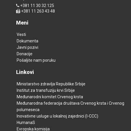
+381 11 30 32 125
+381 11 263 43 48
Meni
Vesti
Dokumenta
Javni pozivi
Donacije
Pošaljite nam poruku
Linkovi
Ministarstvo zdravlja Republike Srbije
Institut za transfuziju krvi Srbije
Međunarodni komitet Crvenog krsta
Međunarodna federacija društava Crvenog krsta i Crvenog
polumeseca
Inovativne usluge u lokalnoj zajednici (I-CCC)
HumanaS
Evropska komisija