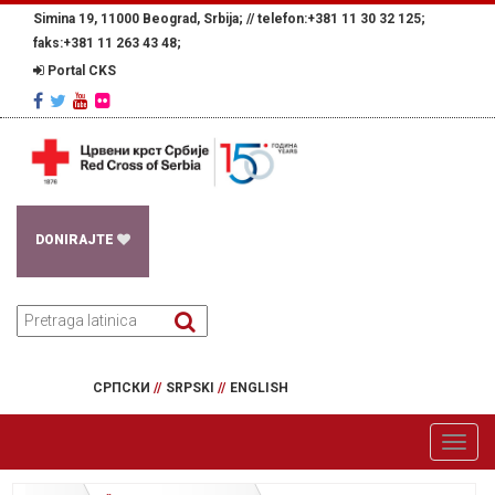
Simina 19, 11000 Beograd, Srbija; //
telefon:+381 11 30 32 125;
faks:+381 11 263 43 48;
Portal CKS
DONIRAJTE
СРПСКИ
//
SRPSKI
//
ENGLISH