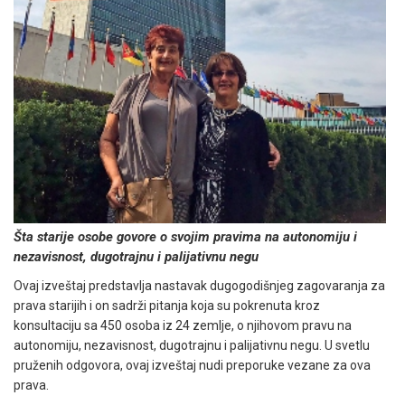
Šta starije osobe govore o svojim pravima na autonomiju i
nezavisnost, dugotrajnu i palijativnu negu
Ovaj izveštaj predstavlja nastavak dugogodišnjeg zagovaranja za
prava starijih i on sadrži pitanja koja su pokrenuta kroz
konsultaciju sa 450 osoba iz 24 zemlje, o njihovom pravu na
autonomiju, nezavisnost, dugotrajnu i palijativnu negu. U svetlu
pruženih odgovora, ovaj izveštaj nudi preporuke vezane za ova
prava.