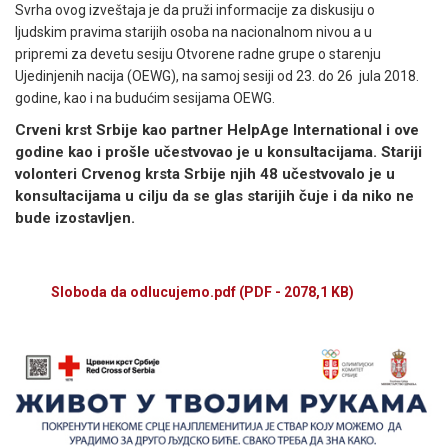
Svrha ovog izveštaja je da pruži informacije za diskusiju o
ljudskim pravima starijih osoba na nacionalnom nivou a u
pripremi za devetu sesiju Otvorene radne grupe o starenju
Ujedinjenih nacija (OEWG), na samoj sesiji od 23. do 26 jula 2018.
godine, kao i na budućim sesijama OEWG.
Crveni krst Srbije kao partner HelpAge International i ove
godine kao i prošle učestvovao je u konsultacijama. Stariji
volonteri Crvenog krsta Srbije njih 48 učestvovalo je u
konsultacijama u cilju da se glas starijih čuje i da niko ne
bude izostavljen.
Sloboda da odlucujemo.pdf
(PDF - 2078,1 KB)