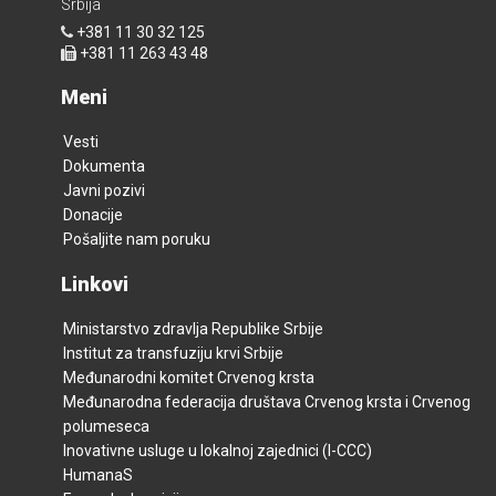
Srbija
+381 11 30 32 125
+381 11 263 43 48
Meni
Vesti
Dokumenta
Javni pozivi
Donacije
Pošaljite nam poruku
Linkovi
Ministarstvo zdravlja Republike Srbije
Institut za transfuziju krvi Srbije
Međunarodni komitet Crvenog krsta
Međunarodna federacija društava Crvenog krsta i Crvenog
polumeseca
Inovativne usluge u lokalnoj zajednici (I-CCC)
HumanaS