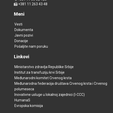
+381 11 263 43 48
Meni
Vesti
Dokumenta
Javni pozivi
Donacije
Pošaljite nam poruku
Linkovi
Ministarstvo zdravlja Republike Srbije
Institut za transfuziju krvi Srbije
Međunarodni komitet Crvenog krsta
Međunarodna federacija društava Crvenog krsta i Crvenog
polumeseca
Inovativne usluge u lokalnoj zajednici (I-CCC)
HumanaS
Evropska komisija