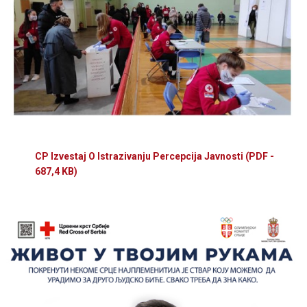
CP Izvestaj O Istrazivanju Percepcija Javnosti
(PDF -
687,4 KB)