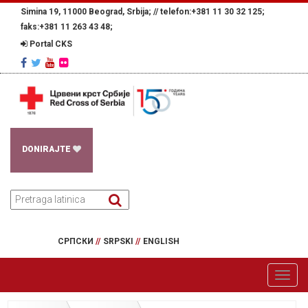
Simina 19, 11000 Beograd, Srbija; //
telefon:+381 11 30 32 125;
faks:+381 11 263 43 48;
Portal CKS
DONIRAJTE
СРПСКИ
//
SRPSKI
//
ENGLISH