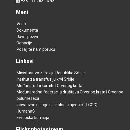
+381 11 263 43 48
Meni
Vesti
Dokumenta
Javni pozivi
Donacije
Pošaljite nam poruku
Linkovi
Ministarstvo zdravlja Republike Srbije
Institut za transfuziju krvi Srbije
Međunarodni komitet Crvenog krsta
Međunarodna federacija društava Crvenog krsta i Crvenog
polumeseca
Inovativne usluge u lokalnoj zajednici (I-CCC)
HumanaS
Evropska komisija
Flickr photostream