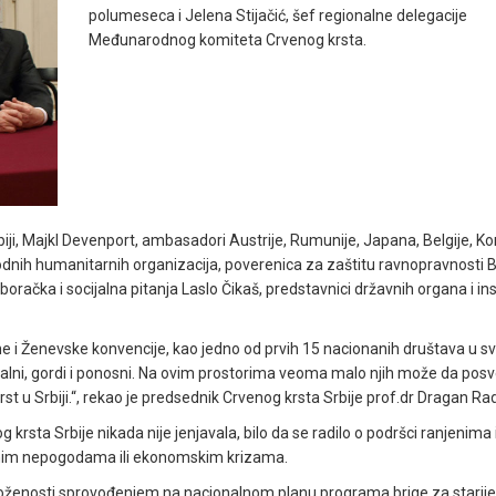
polumeseca i Jelena Stijačić, šef regionalne delegacije
Međunarodnog komiteta Crvenog krsta.
iji, Majkl Devenport, ambasadori Austrije, Rumunije, Japana, Belgije, Ko
dnih humanitarnih organizacija, poverenica za zaštitu ravnopravnosti 
oračka i socijalna pitanja Laslo Čikaš, predstavnici državnih organa i inst
ne i Ženevske konvencije, kao jedno od prvih 15 nacionanih društava u s
alni, gordi i ponosni. Na ovim prostorima veoma malo njih može da posv
rst u Srbiji.“, rekao je predsednik Crvenog krsta Srbije prof.dr Dragan R
krsta Srbije nikada nije jenjavala, bilo da se radilo o podršci ranjenima 
odnim nepogodama ili ekonomskim krizama.
ugroženosti sprovođenjem na nacionalnom planu programa brige za starije