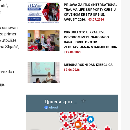
PRIJAVA ZA ITLS (INTERNATIONAL
ih.“,
TRAUMA LIFE SUPPORT) KURS U
g
CRVENOM KRSTU SRBIJE,
AVGUST 2026.
|
03.07.2026
bio osnovan
OKRUGLI STO U KRALJEVU
 za primer
POVODOM MEĐUNARODNOG
 utočište,
DANA BORBE PROTIV
a Stijačić,
ZLOSTAVLJANJA STARIJIH OSOBA
|
19.06.2026
MEĐUNARODNI DAN IZBEGLICA
|
19.06.2026
zvezda i
u
je.