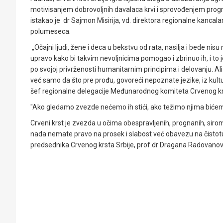
motivisanjem dobrovoljnih davalaca krvi i sprovođenjem pro
istakao je dr Sajmon Misirija, vd. direktora regionalne kanca
polumeseca.
„Očajni ljudi, žene i deca u bekstvu od rata, nasilja i bede nis
upravo kako bi takvim nevoljnicima pomogao i zbrinuo ih, i to 
po svojoj privrženosti humanitarnim principima i delovanju. Ali
već samo da što pre prođu, govoreći nepoznate jezike, iz kultur
šef regionalne delegacije Međunarodnog komiteta Crvenog kr
"Ako gledamo zvezde nećemo ih stići, ako težimo njima bićem
Crveni krst je zvezda u očima obespravljenih, prognanih, sirom
nada nemate pravo na prosek i slabost već obavezu na čistotu 
predsednika Crvenog krsta Srbije, prof.dr Dragana Radovanov