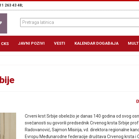
11 263 43 48;
JAVNI POZIVI
VESTI
KALENDAR DOGAĐAJA
MULT
 CKS
bije
0
Crveni krst Srbije obeležio je danas 140 godina od svog osn
svečanosti su govorili predsednik Crvenog krsta Srbije prof
Radovanović, Sajmon Misirija, vd. direktora regionalne kanc
Evropu Međunarodne federacije društava Crvenog krsta i