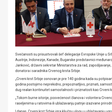
Svečanosti su prisustvovali šef delegacije Evropske Unije u Srb
Austrije, Indonezije, Kanade, Bugarske predstavnici međunaro
Janković, državni sekretar Ministarstva za rad, zapošljavanje, b
donatora i saradnika Crvenog krsta Srbije.
„Crveni krst Srbije osnovan je pre 140 godina kada su potpisa
godina postojimo neprekidno, prepoznatljivo, priznati, samost
dug realan kontinuitet samostalnosti i priznatosti kao Crveni k
„Tokom burne istorije, posvećenost članova i volontera Crvenog 
raseljenima u ratovima ili ublažavanju patnje izazvane prir
I danas, Crveni krst Srbije igra ključnu ulogu u ublažavanju 