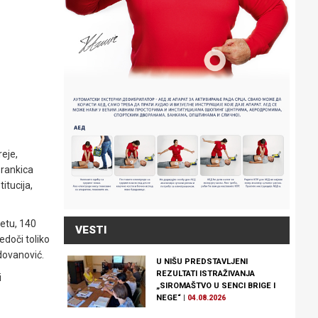
reje,
Brankica
itucija,
vetu, 140
VESTI
edoči toliko
adovanović.
U NIŠU PREDSTAVLJENI
REZULTATI ISTRAŽIVANJA
i
„SIROMAŠTVO U SENCI BRIGE I
NEGE“
|
04.08.2026
,