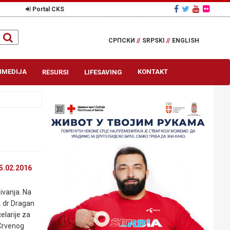
Portal CKS
СРПСКИ
//
SRPSKI
//
ENGLISH
IMEDIJA
KONTAKT
RESURSI
LIFESAVING
5.02.2016
ivanja. Na
. dr Dragan
elarije za
 Crvenog