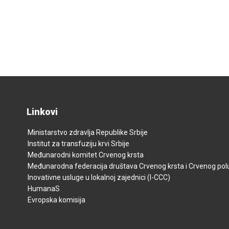
Linkovi
Ministarstvo zdravlja Republike Srbije
Institut za transfuziju krvi Srbije
Međunarodni komitet Crvenog krsta
Međunarodna federacija društava Crvenog krsta i Crvenog p
Inovativne usluge u lokalnoj zajednici (I-CCC)
HumanaS
Evropska komisija