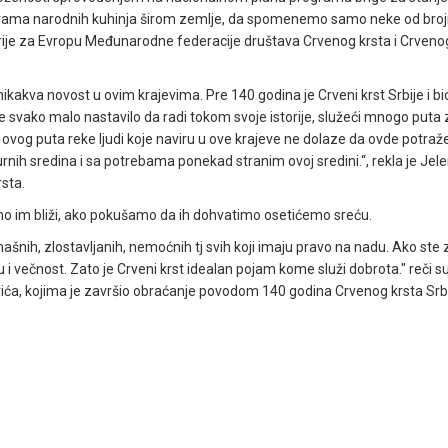
grama narodnih kuhinja širom zemlje, da spomenemo samo neke od brojn
larije za Evropu Međunarodne federacije društava Crvenog krsta i Crveno
u nikakva novost u ovim krajevima. Pre 140 godina je Crveni krst Srbije i 
je svako malo nastavilo da radi tokom svoje istorije, služeći mnogo puta
 ovog puta reke ljudi koje naviru u ove krajeve ne dolaze da ovde potraže
nih sredina i sa potrebama ponekad stranim ovoj sredini.“, rekla je Jelen
sta.
o im bliži, ako pokušamo da ih dohvatimo osetićemo sreću.
ašnih, zlostavljanih, nemoćnih tj svih koji imaju pravo na nadu. Ako ste 
i večnost. Zato je Crveni krst idealan pojam kome služi dobrota." reči s
ića, kojima je završio obraćanje povodom 140 godina Crvenog krsta Srbi