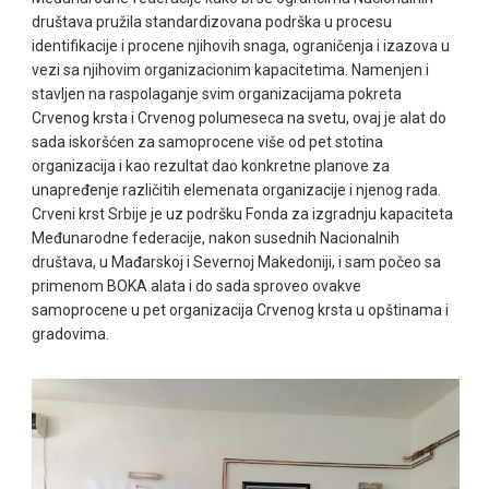
društava pružila standardizovana podrška u procesu
identifikacije i procene njihovih snaga, ograničenja i izazova u
vezi sa njihovim organizacionim kapacitetima. Namenjen i
stavljen na raspolaganje svim organizacijama pokreta
Crvenog krsta i Crvenog polumeseca na svetu, ovaj je alat do
sada iskoršćen za samoprocene više od pet stotina
organizacija i kao rezultat dao konkretne planove za
unapređenje različitih elemenata organizacije i njenog rada.
Crveni krst Srbije je uz podršku Fonda za izgradnju kapaciteta
Međunarodne federacije, nakon susednih Nacionalnih
društava, u Mađarskoj i Severnoj Makedoniji, i sam počeo sa
primenom BOKA alata i do sada sproveo ovakve
samoprocene u pet organizacija Crvenog krsta u opštinama i
gradovima.