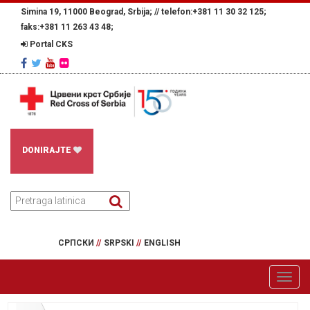
Simina 19, 11000 Beograd, Srbija; //
telefon:+381 11 30 32 125;
faks:+381 11 263 43 48;
Portal CKS
DONIRAJTE
СРПСКИ
//
SRPSKI
//
ENGLISH