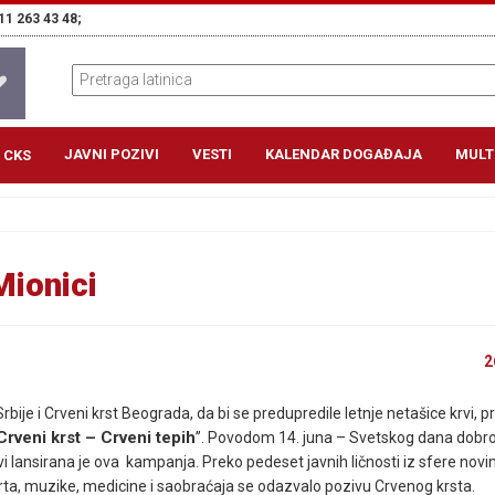
11 263 43 48;
JAVNI POZIVI
VESTI
KALENDAR DOGAĐAJA
MULT
 CKS
Mionici
2
Srbije i Crveni krst Beograda, da bi se predupredile letnje netašice krvi, pr
Crveni krst – Crveni tepih
”. Povodom 14. juna – Svetskog dana dobro
i lansirana je ova kampanja. Preko pedeset javnih ličnosti iz sfere novi
orta, muzike, medicine i saobraćaja se odazvalo pozivu
Crvenog krsta
.