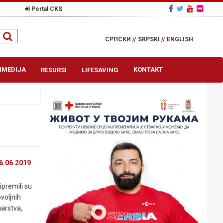
Portal CKS
СРПСКИ
//
SRPSKI
//
ENGLISH
IMEDIJA
KONTAKT
RESURSI
LIFESAVING
6.06.2019
ipremili su
voljnih
narstva,