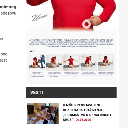
nonimnog
a odazovu
će
ljnog
nost
VESTI
U NIŠU PREDSTAVLJENI
REZULTATI ISTRAŽIVANJA
„SIROMAŠTVO U SENCI BRIGE I
NEGE“
|
04.08.2026