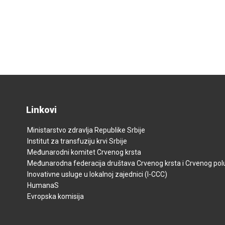
Linkovi
Ministarstvo zdravlja Republike Srbije
Institut za transfuziju krvi Srbije
Međunarodni komitet Crvenog krsta
Međunarodna federacija društava Crvenog krsta i Crvenog p
Inovativne usluge u lokalnoj zajednici (I-CCC)
HumanaS
Evropska komisija