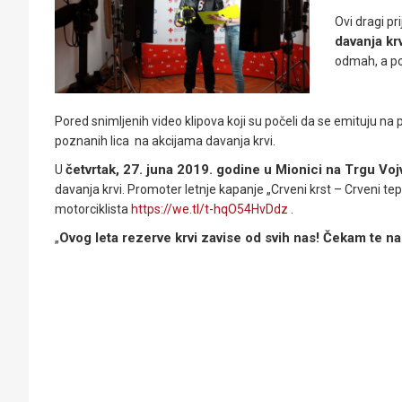
Ovi dragi pr
davanja krv
odmah, a poj
Pored snimljenih video klipova koji su počeli da se emituju na
poznanih lica na akcijama davanja krvi.
četvrtak, 27. juna 2019. godine u Mionici na Trgu Vo
U
davanja krvi. Promoter letnje kapanje „Crveni krst – Crveni tep
motorciklista
https://we.tl/t-hqO54HvDdz
.
Ovog leta rezerve krvi zavise od svih nas! Čekam te na 
„