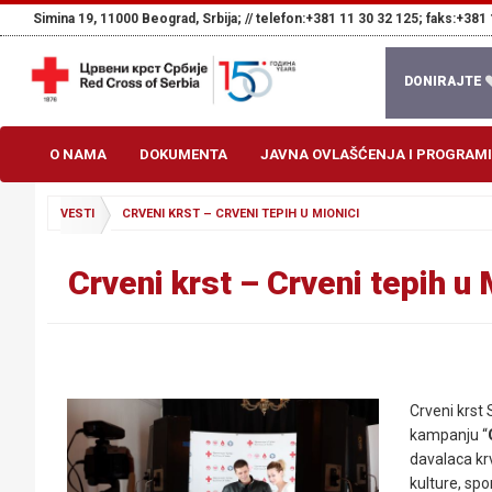
Simina 19, 11000 Beograd, Srbija; //
telefon:+381 11 30 32 125; faks:+381 
DONIRAJTE
O NAMA
DOKUMENTA
JAVNA OVLAŠĆENJA I PROGRAMI
VESTI
CRVENI KRST – CRVENI TEPIH U MIONICI
Crveni krst – Crveni tepih u 
Crveni krst 
kampanju “
davalaca krv
kulture, sp