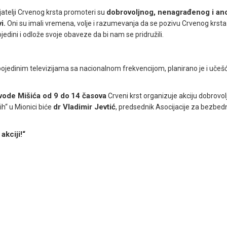
dobrovoljnog, nenagrađenog i a
ijatelji Crvenog krsta promoteri su
i.
Oni su imali vremena, volje i razumevanja da se pozivu Crvenog krst
edini i odlože svoje obaveze da bi nam se pridružili.
 pojedinim televizijama sa nacionalnom frekvencijom, planirano je i učeš
jvode Mišića od 9 do
14 časova
Crveni krst organizuje akciju dobrovo
dr Vladimir Jevtić
ih“ u Mionici biće
, predsednik Asocijacije za bezbed
akciji!“