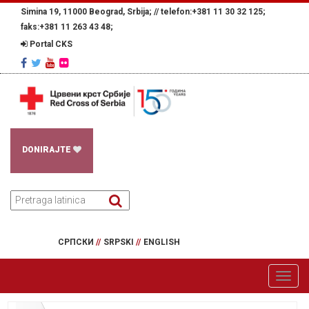
Simina 19, 11000 Beograd, Srbija; //
telefon:+381 11 30 32 125;
faks:+381 11 263 43 48;
Portal CKS
DONIRAJTE
СРПСКИ
//
SRPSKI
//
ENGLISH