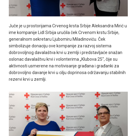
Juče je u prostorijama Crvenog krsta Srbije Aleksandra Mirić u
ime kompanije Lidl Srbija uručila ček Crvenom krstu Srbije,
generalnom sekretaru Ljubomiru Miladinoviću. Ček
simbolizuje donaciju ove kompanije za razvoj sistema
dobrovoljnog davalaštva krvi u zemlji i predstavljaće snažan
oslonac davalaštvu krvi i volonterima „Klubova 25“, čije su
aktivnosti usmerene na motivisanje građana i građanki za
dobrovoljno davanje krvi u cilju doprinosa održavanju stabilnih
rezervi krvi u zemlji.