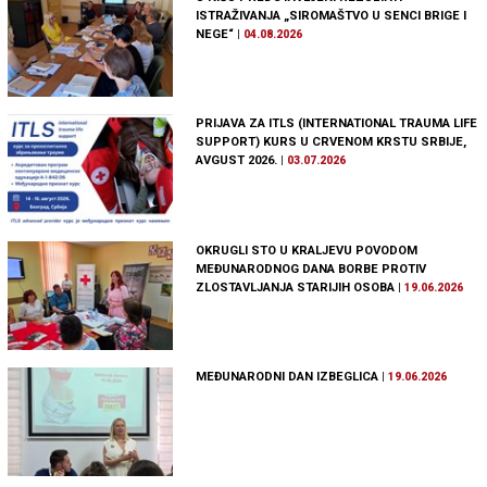
ISTRAŽIVANJA „SIROMAŠTVO U SENCI BRIGE I
NEGE“
|
04.08.2026
PRIJAVA ZA ITLS (INTERNATIONAL TRAUMA LIFE
SUPPORT) KURS U CRVENOM KRSTU SRBIJE,
AVGUST 2026.
|
03.07.2026
OKRUGLI STO U KRALJEVU POVODOM
MEĐUNARODNOG DANA BORBE PROTIV
ZLOSTAVLJANJA STARIJIH OSOBA
|
19.06.2026
MEĐUNARODNI DAN IZBEGLICA
|
19.06.2026