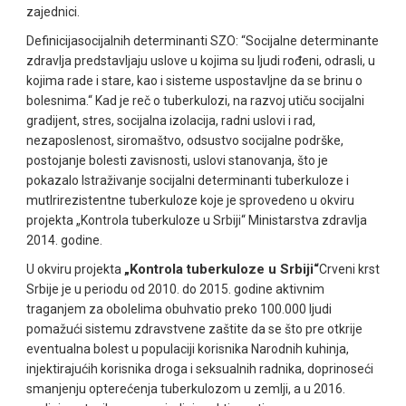
zajednici.
Definicijasocijalnih determinanti SZO: “Socijalne determinante
zdravlja predstavljaju uslove u kojima su ljudi rođeni, odrasli, u
kojima rade i stare, kao i sisteme uspostavljne da se brinu o
bolesnima.“ Kad je reč o tuberkulozi, na razvoj utiču socijalni
gradijent, stres, socijalna izolacija, radni uslovi i rad,
nezaposlenost, siromaštvo, odsustvo socijalne podrške,
postojanje bolesti zavisnosti, uslovi stanovanja, što je
pokazalo Istraživanje socijalni determinanti tuberkuloze i
mutlrirezistentne tuberkuloze koje je sprovedeno u okviru
projekta „Kontrola tuberkuloze u Srbiji“ Ministarstva zdravlja
2014. godine.
„Kontrola tuberkuloze u Srbiji“
U okviru projekta
Crveni krst
Srbije je u periodu od 2010. do 2015. godine aktivnim
traganjem za obolelima obuhvatio preko 100.000 ljudi
pomažući sistemu zdravstvene zaštite da se što pre otkrije
eventualna bolest u populaciji korisnika Narodnih kuhinja,
injektirajućih korisnika droga i seksualnih radnika, doprinoseći
smanjenju opterećenja tuberkulozom u zemlji, a u 2016.