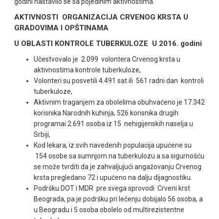
godini nastavilo se sa pojedinim aktivnostima.
AKTIVNOSTI ORGANIZACIJA CRVENOG KRSTA U
GRADOVIMA I OPŠTINAMA
U OBLASTI KONTROLE TUBERKULOZE U 2016. godini
Učestvovalo je 2.099 volontera Crvenog krsta u
aktivnostima kontrole tuberkuloze,
Volonteri su posvetili 4.491 sat ili 561 radni dan kontroli
tuberkuloze,
Aktivnim traganjem za obolelima obuhvaćeno je 17.342
korisnika Narodnih kuhinja, 526 korisnika drugih
programai 2.691 osoba iz 15 nehigijenskih naselja u
Srbiji,
Kod lekara, iz svih navedenih populacija upućene su
154 osobe sa sumnjom na tuberkulozu a sa sigurnošću
se može tvrditi da je zahvaljujući angažovanju Crvenog
krsta pregledano 72 i upućeno na dalju dijagnostiku.
Podršku DOT i MDR pre svega sprovodi Crveni krst
Beograda, pa je podršku pri lečenju dobijalo 56 osoba, a
u Beogradu i 5 osoba obolelo od multirezistentne