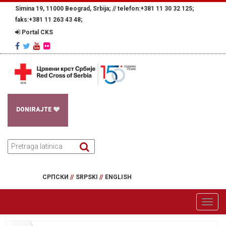
Simina 19, 11000 Beograd, Srbija; //
telefon:+381 11 30 32 125;
faks:+381 11 263 43 48;
Portal CKS
DONIRAJTE
СРПСКИ
//
SRPSKI
//
ENGLISH