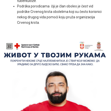
tuberkuloze.
Podrška porodicama čiji je član oboleo je čest vid
podrške Crvenog krsta obolelima koji su često korisnici
nekog drugog vida pomoći koju pruža organizacija
Crvenog krsta.