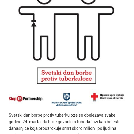
Svetski dan borbe protiv tuberkuloze se obeležava svake
godine 24. marta, da bi se govorilo o tuberkulozi kao bolesti
današnjice koja prouzrokuje smrt skoro milion i po ljudi na