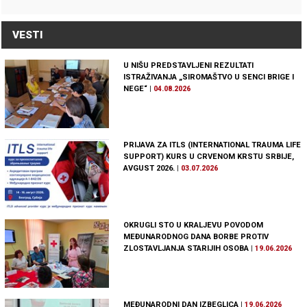
VESTI
U NIŠU PREDSTAVLJENI REZULTATI
ISTRAŽIVANJA „SIROMAŠTVO U SENCI BRIGE I
NEGE“
|
04.08.2026
PRIJAVA ZA ITLS (INTERNATIONAL TRAUMA LIFE
SUPPORT) KURS U CRVENOM KRSTU SRBIJE,
AVGUST 2026.
|
03.07.2026
OKRUGLI STO U KRALJEVU POVODOM
MEĐUNARODNOG DANA BORBE PROTIV
ZLOSTAVLJANJA STARIJIH OSOBA
|
19.06.2026
MEĐUNARODNI DAN IZBEGLICA
|
19.06.2026