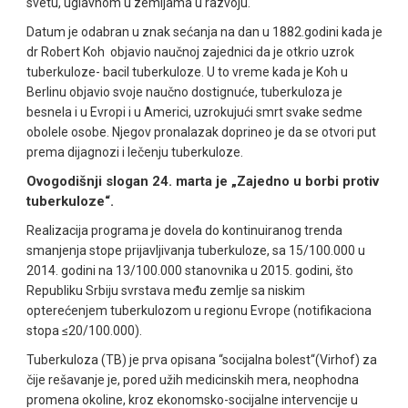
svetu, uglavnom u zemljama u razvoju.
Datum je odabran u znak sećanja na dan u 1882.godini kada je
dr Robert Koh objavio naučnoj zajednici da je otkrio uzrok
tuberkuloze- bacil tuberkuloze. U to vreme kada je Koh u
Berlinu objavio svoje naučno dostignuće, tuberkuloza je
besnela i u Evropi i u Americi, uzrokujući smrt svake sedme
obolele osobe. Njegov pronalazak doprineo je da se otvori put
prema dijagnozi i lečenju tuberkuloze.
Ovogodišnji slogan 24. marta je „Zajedno u borbi protiv
tuberkuloze“.
Realizacija programa je dovela do kontinuiranog trenda
smanjenja stope prijavljivanja tuberkuloze, sa 15/100.000 u
2014. godini na 13/100.000 stanovnika u 2015. godini, što
Republiku Srbiju svrstava među zemlje sa niskim
opterećenjem tuberkulozom u regionu Evrope (notifikaciona
stopa ≤20/100.000).
Tuberkuloza (TB) je prva opisana “socijalna bolest“(Virhof) za
čije rešavanje je, pored užih medicinskih mera, neophodna
promena okoline, kroz ekonomsko-socijalne intervencije u