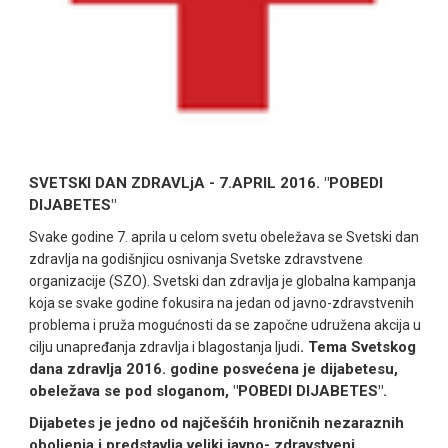
SVETSKI DAN ZDRAVLjA - 7.APRIL 2016. "POBEDI
DIJABETES"
Svake godine 7. aprila u celom svetu obeležava se Svetski dan
zdravlja na godišnjicu osnivanja Svetske zdravstvene
organizacije (SZO). Svetski dan zdravlja je globalna kampanja
koja se svake godine fokusira na jedan od javno-zdravstvenih
problema i pruža mogućnosti da se započne udružena akcija u
. Tema Svetskog
cilju unapređanja zdravlja i blagostanja ljudi
dana zdravlja 2016. godine posvećena je dijabetesu,
obeležava se pod sloganom, "POBEDI DIJABETES".
Dijabetes je jedno od najčešćih hroničnih nezaraznih
oboljenja i predstavlja veliki javno- zdravstveni