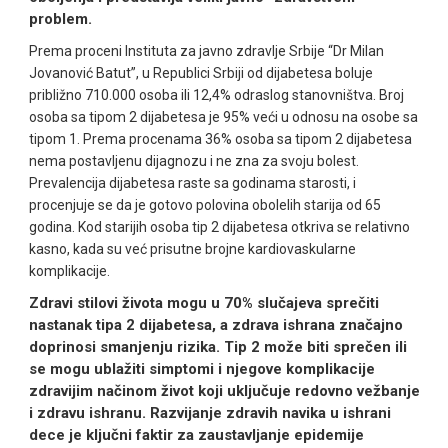
problem.
Prema proceni Instituta za javno zdravlje Srbije “Dr Milan
Jovanović Batut”, u Republici Srbiji od dijabetesa boluje
približno 710.000 osoba ili 12,4% odraslog stanovništva. Broj
osoba sa tipom 2 dijabetesa je 95% veći u odnosu na osobe sa
tipom 1. Prema procenama 36% osoba sa tipom 2 dijabetesa
nema postavljenu dijagnozu i ne zna za svoju bolest.
Prevalencija dijabetesa raste sa godinama starosti, i
procenjuje se da je gotovo polovina obolelih starija od 65
godina. Kod starijih osoba tip 2 dijabetesa otkriva se relativno
kasno, kada su već prisutne brojne kardiovaskularne
komplikacije.
Zdravi stilovi života mogu u 70% slučajeva sprečiti
nastanak tipa 2 dijabetesa, a zdrava ishrana značajno
doprinosi smanjenju rizika. Tip 2 može biti sprečen ili
se mogu ublažiti simptomi i njegove komplikacije
zdravijim načinom život koji uključuje redovno vežbanje
i zdravu ishranu. Razvijanje zdravih navika u ishrani
dece je ključni faktir za zaustavljanje epidemije