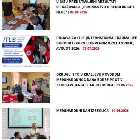
U NIŠU PREDSTAVLJENI REZULTATI
ISTRAŽIVANJA „SIROMAŠTVO U SENCI BRIGE I
NEGE“
|
04.08.2026
PRIJAVA ZA ITLS (INTERNATIONAL TRAUMA LIFE
SUPPORT) KURS U CRVENOM KRSTU SRBIJE,
AVGUST 2026.
|
03.07.2026
OKRUGLI STO U KRALJEVU POVODOM
MEĐUNARODNOG DANA BORBE PROTIV
ZLOSTAVLJANJA STARIJIH OSOBA
|
19.06.2026
MEĐUNARODNI DAN IZBEGLICA
|
19.06.2026