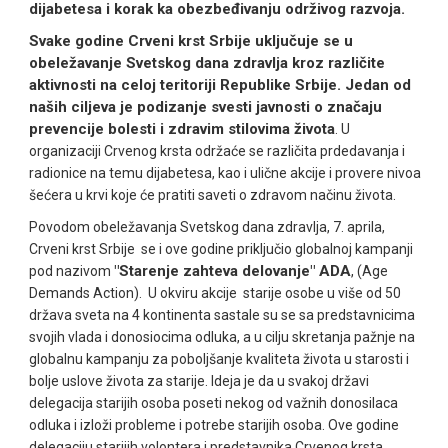
dijabetesa i korak ka obezbeđivanju održivog razvoja.
Svake godine Crveni krst Srbije uključuje se u
obeležavanje Svetskog dana zdravlja kroz različite
aktivnosti na celoj teritoriji Republike Srbije. Jedan od
naših ciljeva je podizanje svesti javnosti o značaju
prevencije bolesti i zdravim stilovima života
. U
organizaciji Crvenog krsta održaće se različita prdedavanja i
radionice na temu dijabetesa, kao i ulične akcije i provere nivoa
šećera u krvi koje će pratiti saveti o zdravom načinu života.
Povodom obeležavanja Svetskog dana zdravlja, 7. aprila,
Crveni krst Srbije se i ove godine priključio globalnoj kampanji
"Starenje zahteva delovanje" ADA
pod nazivom
, (Age
Demands Action). U okviru akcije starije osobe u više od 50
država sveta na 4 kontinenta sastale su se sa predstavnicima
svojih vlada i donosiocima odluka, a u cilju skretanja pažnje na
globalnu kampanju za poboljšanje kvaliteta života u starosti i
bolje uslove života za starije. Ideja je da u svakoj državi
delegacija starijih osoba poseti nekog od važnih donosilaca
odluka i izloži probleme i potrebe starijih osoba. Ove godine
delegaciju starijih volontera i predstavnika Crvenog krsta