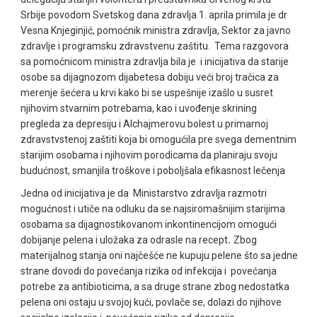
Srbije povodom Svetskog dana zdravlja 1. aprila primila je dr
Vesna Knjeginjić, pomoćnik ministra zdravlja, Sektor za javno
zdravlje i programsku zdravstvenu zaštitu. Tema razgovora
sa pomoćnicom ministra zdravlja bila je i inicijativa da starije
osobe sa dijagnozom dijabetesa dobiju veći broj tračica za
merenje šećera u krvi kako bi se uspešnije izašlo u susret
njihovim stvarnim potrebama, kao i uvođenje skrining
pregleda za depresiju i Alchajmerovu bolest u primarnoj
zdravstvstenoj zaštiti koja bi omogućila pre svega dementnim
starijim osobama i njihovim porodicama da planiraju svoju
budućnost, smanjila troškove i poboljšala efikasnost lečenja
Jedna od inicijativa je da Ministarstvo zdravlja razmotri
mogućnost i utiče na odluku da se najsiromašnijim starijima
osobama sa dijagnostikovanom inkontinencijom omogući
.
dobijanje pelena i uložaka za odrasle na recept
Zbog
materijalnog stanja oni najčešće ne kupuju pelene što sa jedne
strane dovodi do povećanja rizika od infekcija i povećanja
potrebe za antibioticima, a sa druge strane zbog nedostatka
pelena oni ostaju u svojoj kući, povlače se, dolazi do njihove