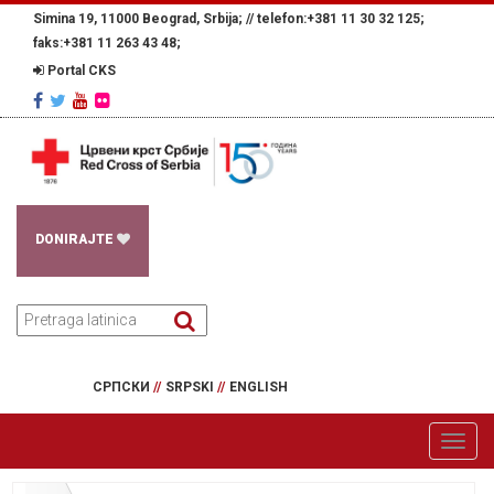
Simina 19, 11000 Beograd, Srbija; //
telefon:+381 11 30 32 125;
faks:+381 11 263 43 48;
Portal CKS
DONIRAJTE
СРПСКИ
//
SRPSKI
//
ENGLISH