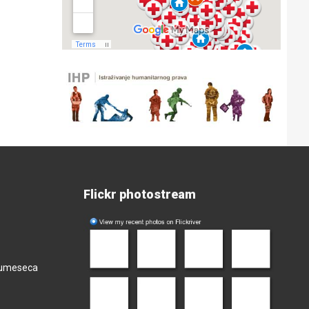
Flickr photostream
olumeseca