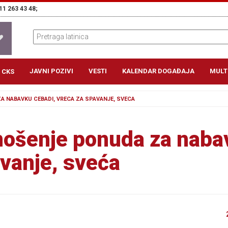
11 263 43 48;
JAVNI POZIVI
VESTI
KALENDAR DOGAĐAJA
MULT
 CKS
A NABAVKU CEBADI, VRECA ZA SPAVANJE, SVECA
nošenje ponuda za naba
avanje, sveća