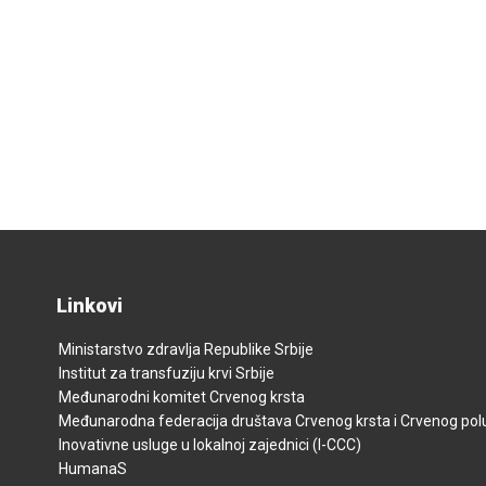
Linkovi
Ministarstvo zdravlja Republike Srbije
Institut za transfuziju krvi Srbije
Međunarodni komitet Crvenog krsta
Međunarodna federacija društava Crvenog krsta i Crvenog p
Inovativne usluge u lokalnoj zajednici (I-CCC)
HumanaS