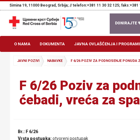
Simina 19, 11000 Beograd, Srbija; //
telefon:+381 11 30 32 125; faks:+381 
DONIRAJTE
O NAMA
DOKUMENTA
JAVNA OVLAŠĆENJA I PROGRAMI
JAVNI POZIVI
NABAVKE
F 6/26 POZIV ZA PODNOSENJE PONUDA Z
F 6/26 Poziv za pod
ćebadi, vreća za sp
Br.: F 6/26
Vrsta postupka:
otvoreni postupak