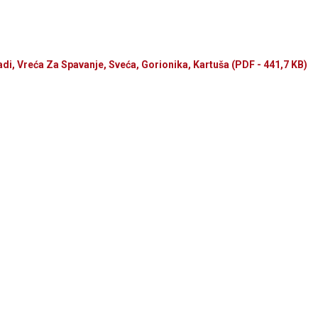
i, Vreća Za Spavanje, Sveća, Gorionika, Kartuša
(PDF - 441,7 KB)