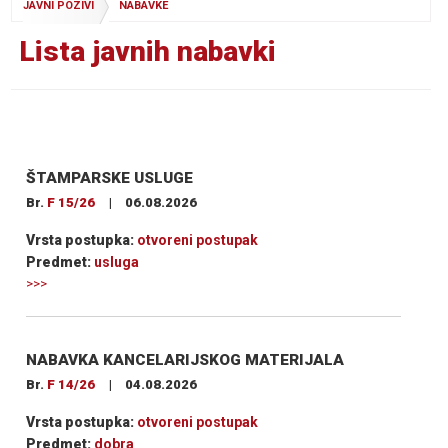
JAVNI POZIVI
NABAVKE
Lista javnih nabavki
ŠTAMPARSKE USLUGE
Br.
F 15/26
|
06.08.2026
Vrsta postupka:
otvoreni postupak
Predmet:
usluga
>>>
NABAVKA KANCELARIJSKOG MATERIJALA
Br.
F 14/26
|
04.08.2026
Vrsta postupka:
otvoreni postupak
Predmet:
dobra