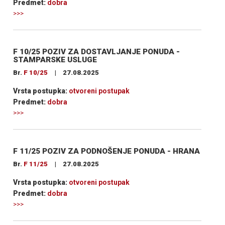
Predmet:
dobra
>>>
F 10/25 POZIV ZA DOSTAVLJANJE PONUDA -
STAMPARSKE USLUGE
Br.
F 10/25
|
27.08.2025
Vrsta postupka:
otvoreni postupak
Predmet:
dobra
>>>
F 11/25 POZIV ZA PODNOŠENJE PONUDA - HRANA
Br.
F 11/25
|
27.08.2025
Vrsta postupka:
otvoreni postupak
Predmet:
dobra
>>>