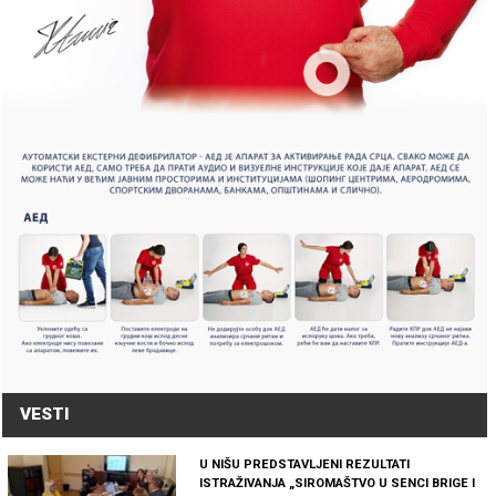
VESTI
U NIŠU PREDSTAVLJENI REZULTATI
ISTRAŽIVANJA „SIROMAŠTVO U SENCI BRIGE I