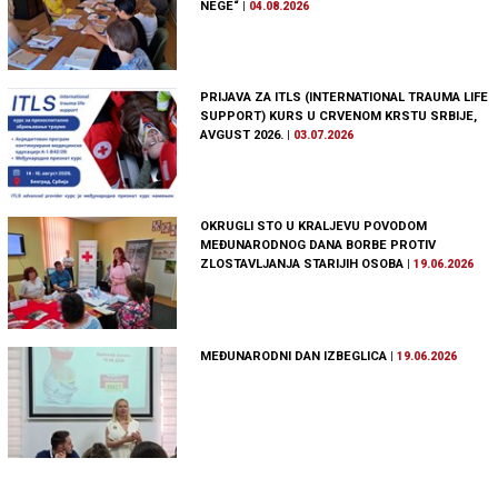
NEGE“
|
04.08.2026
PRIJAVA ZA ITLS (INTERNATIONAL TRAUMA LIFE
SUPPORT) KURS U CRVENOM KRSTU SRBIJE,
AVGUST 2026.
|
03.07.2026
OKRUGLI STO U KRALJEVU POVODOM
MEĐUNARODNOG DANA BORBE PROTIV
ZLOSTAVLJANJA STARIJIH OSOBA
|
19.06.2026
MEĐUNARODNI DAN IZBEGLICA
|
19.06.2026