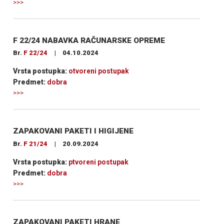
>>>
F 22/24 NABAVKA RAČUNARSKE OPREME
Br.
F 22/24
|
04.10.2024
Vrsta postupka:
otvoreni postupak
Predmet:
dobra
>>>
ZAPAKOVANI PAKETI I HIGIJENE
Br.
F 21/24
|
20.09.2024
Vrsta postupka:
ptvoreni postupak
Predmet:
dobra
>>>
ZAPAKOVANI PAKETI HRANE