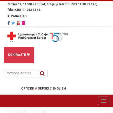
Simina 19, 11000 Beograd, Srbija; //
telefon:+381 11 30 32 125;
faks:+381 11 263 43 48;
Portal CKS
DONIRAJTE
СРПСКИ
//
SRPSKI
//
ENGLISH