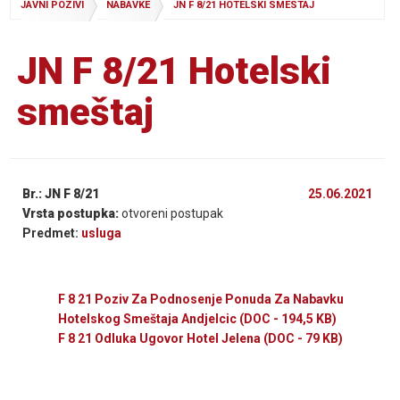
JAVNI POZIVI
NABAVKE
JN F 8/21 HOTELSKI SMESTAJ
JN F 8/21 Hotelski
smeštaj
Br.: JN F 8/21
25.06.2021
Vrsta postupka:
otvoreni postupak
Predmet:
usluga
F 8 21 Poziv Za Podnosenje Ponuda Za Nabavku
Hotelskog Smeštaja Andjelcic
(DOC - 194,5 KB)
F 8 21 Odluka Ugovor Hotel Jelena
(DOC - 79 KB)