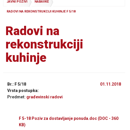
JAVNI POZIVI
NABAVKE
RADOVI NA REKONSTRUKCIJI KUHINJE F 5/18
Radovi na
rekonstrukciji
kuhinje
Br.: F 5/18
01.11.2018
Vrsta postupka:
Predmet:
građevinski radovi
F 5-18 Poziv za dostavljanje ponuda.doc
(DOC - 360
KB)