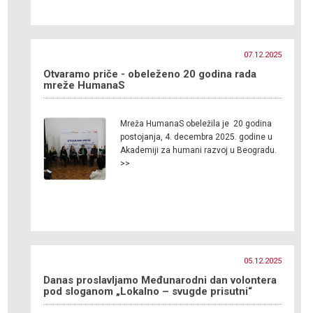
07.12.2025
Otvaramo priče - obeleženo 20 godina rada
mreže HumanaS
Mreža HumanaS obeležila je 20 godina
postojanja, 4. decembra 2025. godine u
Akademiji za humani razvoj u Beogradu.
>>
05.12.2025
Danas proslavljamo Međunarodni dan volontera
pod sloganom „Lokalno – svugde prisutni“