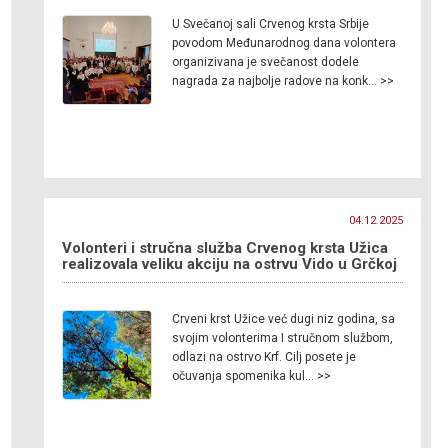
U Svečanoj sali Crvenog krsta Srbije
povodom Međunarodnog dana volontera
organizivana je svečanost dodele
nagrada za najbolje radove na konk… >>
04.12.2025
Volonteri i stručna služba Crvenog krsta Užica
realizovala veliku akciju na ostrvu Vido u Grčkoj
Crveni krst Užice već dugi niz godina, sa
svojim volonterima I stručnom službom,
odlazi na ostrvo Krf. Cilj posete je
očuvanja spomenika kul… >>