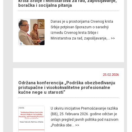
krsta Srbije i Ministarstva za rad, zapošljavanje,
boračka i socijalna pitanja
Danas je u prostorijama Crvenog krsta
Srbije potpisan Sporazum o saradnji
između Crvenog krsta Srbije i
Ministarstva za rad, zapošljavanje,… >>
25.02.2026
Održana konferencija „Podrška obezbeđivanju
pristupačne i visokokvalitetne profesionalne
kućne nege u starosti“
U okviru inicijative Premošćavanje razlika
(BB), 25. februara 2026. godine održan je
onlajn pregled javnih politika pod nazivom
„Podrška obe… >>