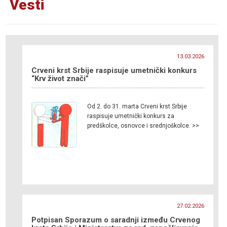
Vesti
13.03.2026
Crveni krst Srbije raspisuje umetnički konkurs
“Krv život znači”
Od 2. do 31. marta Crveni krst Srbije
raspisuje umetnički konkurs za
predškolce, osnovce i srednjoškolce. >>
27.02.2026
Potpisan Sporazum o saradnji između Crvenog