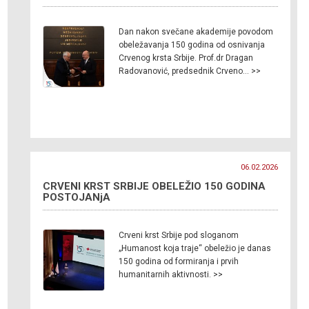
Dan nakon svečane akademije povodom
obeležavanja 150 godina od osnivanja
Crvenog krsta Srbije. Prof.dr Dragan
Radovanović, predsednik Crveno… >>
06.02.2026
CRVENI KRST SRBIJE OBELEŽIO 150 GODINA
POSTOJANjA
Crveni krst Srbije pod sloganom
„Humanost koja traje“ obeležio je danas
150 godina od formiranja i prvih
humanitarnih aktivnosti. >>