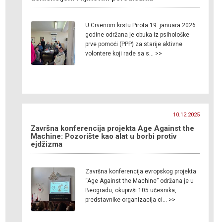
U Crvenom krstu Pirota 19. januara 2026.
godine održana je obuka iz psihološke
prve pomoći (PPP) za starije aktivne
volontere koji rade sa s… >>
10.12.2025
Završna konferencija projekta Age Against the
Machine: Pozorište kao alat u borbi protiv
ejdžizma
Završna konferencija evropskog projekta
“Age Against the Machine” održana je u
Beogradu, okupivši 105 učesnika,
predstavnike organizacija ci… >>