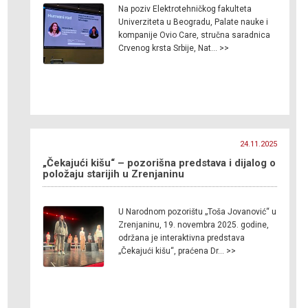
Na poziv Elektrotehničkog fakulteta
Univerziteta u Beogradu, Palate nauke i
kompanije Ovio Care, stručna saradnica
Crvenog krsta Srbije, Nat… >>
24.11.2025
„Čekajući kišu“ – pozorišna predstava i dijalog o
položaju starijih u Zrenjaninu
U Narodnom pozorištu „Toša Jovanović“ u
Zrenjaninu, 19. novembra 2025. godine,
održana je interaktivna predstava
„Čekajući kišu“, praćena Dr… >>