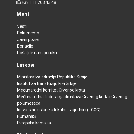
+381 11 263 43 48
Meni
Vesti
Dokumenta
Javni pozivi
Donacije
Pošaljite nam poruku
Linkovi
Ministarstvo zdravlja Republike Srbije
Institut za transfuziju krvi Srbije
Međunarodni komitet Crvenog krsta
Međunarodna federacija društava Crvenog krsta i Crvenog
polumeseca
Inovativne usluge u lokalnoj zajednici (I-CCC)
HumanaS
Evropska komisija