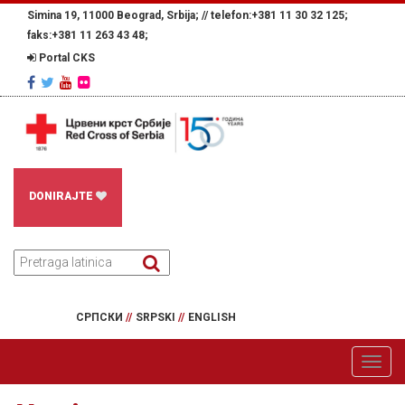
Simina 19, 11000 Beograd, Srbija; //
telefon:+381 11 30 32 125;
faks:+381 11 263 43 48;
Portal CKS
DONIRAJTE
СРПСКИ
//
SRPSKI
//
ENGLISH