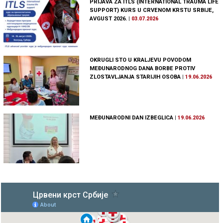
PRIJAVA ZA ITLS (INTERNATIONAL TRAUMA LIFE
SUPPORT) KURS U CRVENOM KRSTU SRBIJE,
AVGUST 2026.
|
03.07.2026
OKRUGLI STO U KRALJEVU POVODOM
MEĐUNARODNOG DANA BORBE PROTIV
ZLOSTAVLJANJA STARIJIH OSOBA
|
19.06.2026
MEĐUNARODNI DAN IZBEGLICA
|
19.06.2026