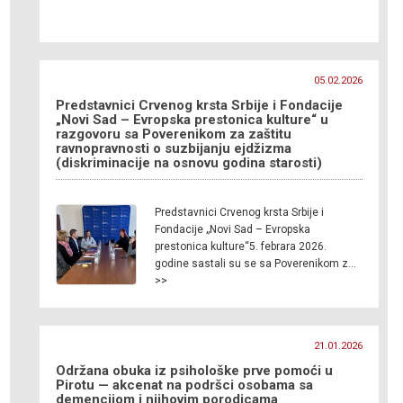
05.02.2026
Predstavnici Crvenog krsta Srbije i Fondacije
„Novi Sad – Evropska prestonica kulture“ u
razgovoru sa Poverenikom za zaštitu
ravnopravnosti o suzbijanju ejdžizma
(diskriminacije na osnovu godina starosti)
Predstavnici Crvenog krsta Srbije i
Fondacije „Novi Sad – Evropska
prestonica kulture“5. febrara 2026.
godine sastali su se sa Poverenikom z…
>>
21.01.2026
Održana obuka iz psihološke prve pomoći u
Pirotu — akcenat na podršci osobama sa
demencijom i njihovim porodicama