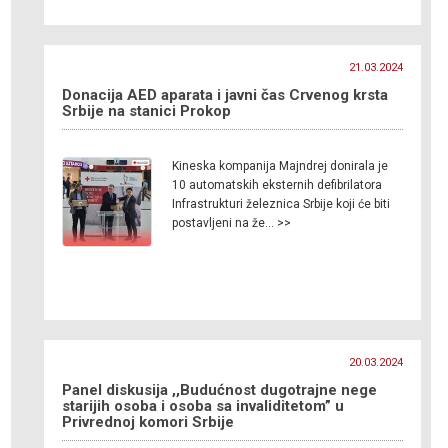
21.03.2024
Donacija AED aparata i javni čas Crvenog krsta
Srbije na stanici Prokop
Kineska kompanija Majndrej donirala je
10 automatskih eksternih defibrilatora
Infrastrukturi železnica Srbije koji će biti
postavljeni na že… >>
20.03.2024
Panel diskusija ,,Budućnost dugotrajne nege
starijih osoba i osoba sa invaliditetom” u
Privrednoj komori Srbije