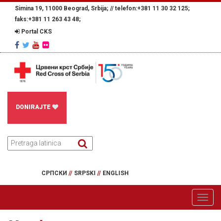
Simina 19, 11000 Beograd, Srbija; //
telefon:+381 11 30 32 125;
faks:+381 11 263 43 48;
Portal CKS
DONIRAJTE
СРПСКИ
//
SRPSKI
//
ENGLISH