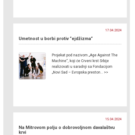
17.04.2024
Umetnost u borbi protiv ”ejdžizma”
Projekat pod nazivom „Age Against The
Machine“, koji će Crveni krst Srbije
realizovati u saradnji sa Fondacijom
„Novi Sad – Evropska preston… >>
15.04.2024
Na Mitrovom polju o dobrovoljnom davalaštvu
krvi