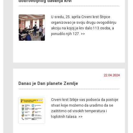
dobrovoljnog davanja krvi
U sredu, 25. aprila Crveni krst Štrpce
organizovao je svoju drugu ovogodišnju
akciju na kojoj je krv dalo 113 osoba, a
ponudilo njih 127. >>
22.04.2024
Danas je Dan planete Zemlje
Crveni krst Srbije vas podseća da postoje
stvari koje možemo da uradimo da se
zaštitimo od visokih temperatura i
toplotnih talasa. >>