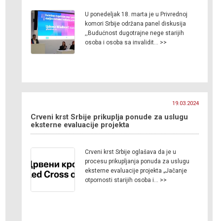
U ponedeljak 18. marta je u Privrednoj
komori Srbije održana panel diskusija
,,Budućnost dugotrajne nege starijih
osoba i osoba sa invalidit… >>
19.03.2024
Crveni krst Srbije prikuplja ponude za uslugu
eksterne evaluacije projekta
Crveni krst Srbije oglašava da je u
procesu prikupljanja ponuda za uslugu
eksterne evaluacije projekta „Jačanje
otpornosti starijih osoba i… >>