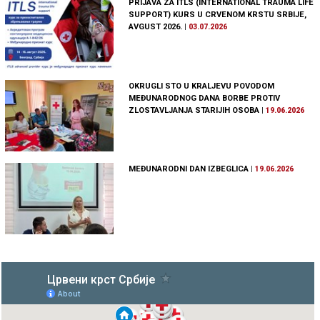
PRIJAVA ZA ITLS (INTERNATIONAL TRAUMA LIFE
SUPPORT) KURS U CRVENOM KRSTU SRBIJE,
AVGUST 2026.
|
03.07.2026
OKRUGLI STO U KRALJEVU POVODOM
MEĐUNARODNOG DANA BORBE PROTIV
ZLOSTAVLJANJA STARIJIH OSOBA
|
19.06.2026
MEĐUNARODNI DAN IZBEGLICA
|
19.06.2026