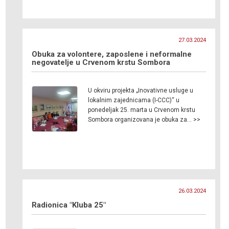
27.03.2024
Obuka za volontere, zaposlene i neformalne
negovatelje u Crvenom krstu Sombora
U okviru projekta „Inovativne usluge u
lokalnim zajednicama (I-CCC)“ u
ponedeljak 25. marta u Crvenom krstu
Sombora organizovana je obuka za… >>
26.03.2024
Radionica "Kluba 25"