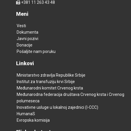
+381 11 263 43 48
Meni
Vesti
Dokumenta
Javni pozivi
Donacije
Pošaljite nam poruku
Linkovi
Ministarstvo zdravlja Republike Srbije
Institut za transfuziju krvi Srbije
Međunarodni komitet Crvenog krsta
Međunarodna federacija društava Crvenog krsta i Crvenog
polumeseca
Inovativne usluge u lokalnoj zajednici (I-CCC)
HumanaS
Evropska komisija