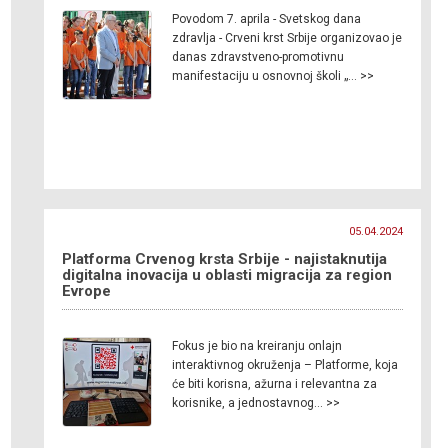
Povodom 7. aprila - Svetskog dana
zdravlja - Crveni krst Srbije organizovao je
danas zdravstveno-promotivnu
manifestaciju u osnovnoj školi „… >>
05.04.2024
Platforma Crvenog krsta Srbije - najistaknutija
digitalna inovacija u oblasti migracija za region
Evrope
Fokus je bio na kreiranju onlajn
interaktivnog okruženja – Platforme, koja
će biti korisna, ažurna i relevantna za
korisnike, a jednostavnog… >>