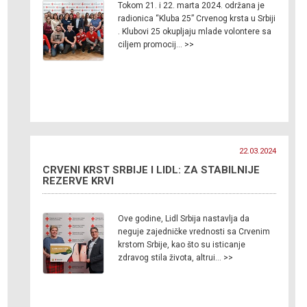
Tokom 21. i 22. marta 2024. održana je
radionica “Kluba 25” Crvenog krsta u Srbiji
. Klubovi 25 okupljaju mlade volontere sa
ciljem promocij… >>
22.03.2024
CRVENI KRST SRBIJE I LIDL: ZA STABILNIJE
REZERVE KRVI
Ove godine, Lidl Srbija nastavlja da
neguje zajedničke vrednosti sa Crvenim
krstom Srbije, kao što su isticanje
zdravog stila života, altrui… >>