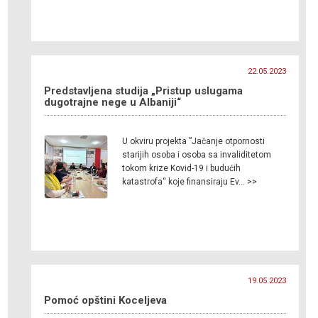
22.05.2023
Predstavljena studija „Pristup uslugama
dugotrajne nege u Albaniji“
U okviru projekta ”Jačanje otpornosti
starijih osoba i osoba sa invaliditetom
tokom krize Kovid-19 i budućih
katastrofa“ koje finansiraju Ev… >>
19.05.2023
Pomoć opštini Koceljeva