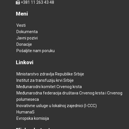
+381 11 263 43 48
Meni
Vesti
Dokumenta
Javni pozivi
Donacije
Pošaljite nam poruku
Linkovi
Ministarstvo zdravlja Republike Srbije
Institut za transfuziju krvi Srbije
Međunarodni komitet Crvenog krsta
Međunarodna federacija društava Crvenog krsta i Crvenog
polumeseca
Inovativne usluge u lokalnoj zajednici (I-CCC)
HumanaS
Evropska komisija