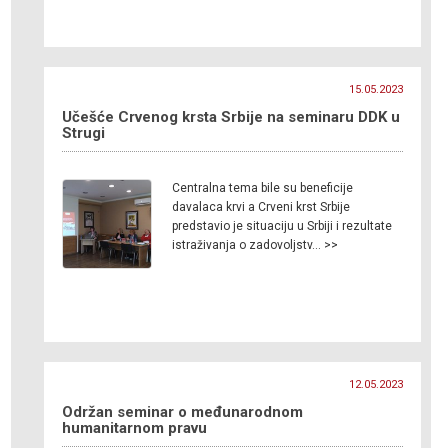
15.05.2023
Učešće Crvenog krsta Srbije na seminaru DDK u
Strugi
Centralna tema bile su beneficije
davalaca krvi a Crveni krst Srbije
predstavio je situaciju u Srbiji i rezultate
istraživanja o zadovoljstv… >>
12.05.2023
Održan seminar o međunarodnom
humanitarnom pravu