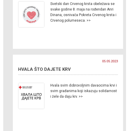
Svetski dan Crvenog krsta obeležava se
svake godine 8. maja na rođendan Anri
Dinana, osnivača Pokreta Crvenog krsta i
Crvenog polumeseca. >>
05.05.2023
HVALA ŠTO DAJETE KRV
Hvala svim dobrovoljnim davaocima krvi i
svim građanima koji iskazuju solidarnost
i žele da daju krv. >>