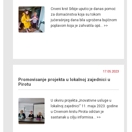
Crveni krst Srbije uputio je danas pomoć
za domaćinstva koja su tokom
jučerašnjeg dana bila ugrožena bujičnom
poplavom koja je zahvatila opš… >>
17.05.2023
Promovisanje projekta u lokalnoj zajednici u
Pirotu
U okviru projekta „Inovativne usluge u
lokalnoj zajednici“ 11. maja 2023. godine
u Crvenom krstu Pirota održan je
sastanak u cilju informisa… >>