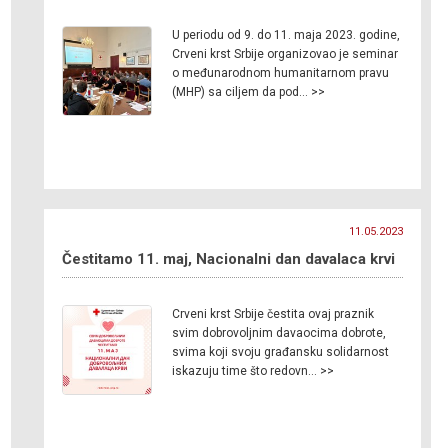
U periodu od 9. do 11. maja 2023. godine,
Crveni krst Srbije organizovao je seminar
o međunarodnom humanitarnom pravu
(MHP) sa ciljem da pod… >>
11.05.2023
Čestitamo 11. maj, Nacionalni dan davalaca krvi
Crveni krst Srbije čestita ovaj praznik
svim dobrovoljnim davaocima dobrote,
svima koji svoju građansku solidarnost
iskazuju time što redovn… >>