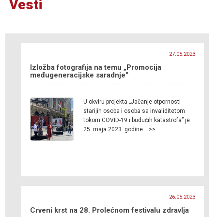
Vesti
27.05.2023
Izložba fotografija na temu „Promocija
međugeneracijske saradnje“
U okviru projekta „Jačanje otpornosti
starijih osoba i osoba sa invaliditetom
tokom COVID-19 i budućih katastrofa” je
25. maja 2023. godine… >>
26.05.2023
Crveni krst na 28. Prolećnom festivalu zdravlja