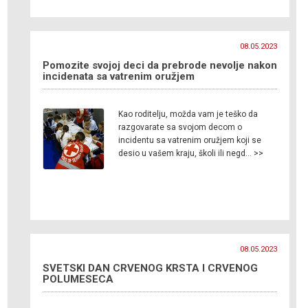
08.05.2023
Pomozite svojoj deci da prebrode nevolje nakon
incidenata sa vatrenim oružjem
Kao roditelju, možda vam je teško da
razgovarate sa svojom decom o
incidentu sa vatrenim oružjem koji se
desio u vašem kraju, školi ili negd… >>
08.05.2023
SVETSKI DAN CRVENOG KRSTA I CRVENOG
POLUMESECA