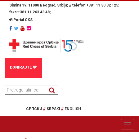
Simina 19, 11000 Beograd, Srbija; //
telefon:+381 11 30 32 125;
faks:+381 11 263 43 48;
Portal CKS
DONIRAJTE
СРПСКИ
//
SRPSKI
//
ENGLISH