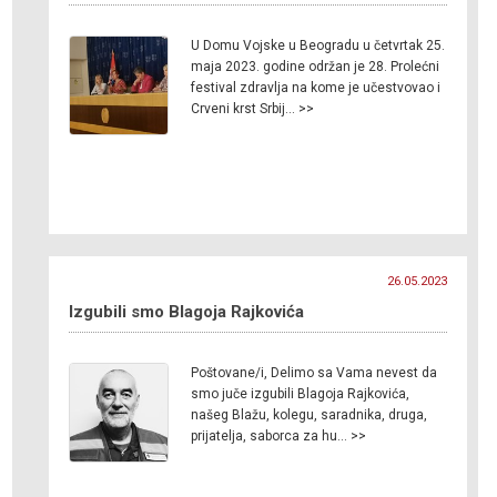
U Domu Vojske u Beogradu u četvrtak 25.
maja 2023. godine održan je 28. Prolećni
festival zdravlja na kome je učestvovao i
Crveni krst Srbij… >>
26.05.2023
Izgubili smo Blagoja Rajkovića
Poštovane/i, Delimo sa Vama nevest da
smo juče izgubili Blagoja Rajkovića,
našeg Blažu, kolegu, saradnika, druga,
prijatelja, saborca za hu… >>