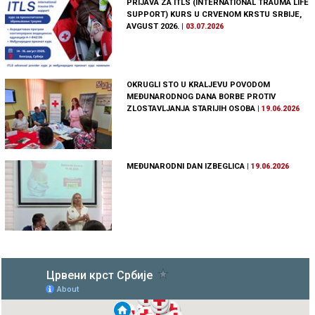
PRIJAVA ZA ITLS (INTERNATIONAL TRAUMA LIFE
SUPPORT) KURS U CRVENOM KRSTU SRBIJE,
AVGUST 2026.
|
03.07.2026
OKRUGLI STO U KRALJEVU POVODOM
MEĐUNARODNOG DANA BORBE PROTIV
ZLOSTAVLJANJA STARIJIH OSOBA
|
19.06.2026
MEĐUNARODNI DAN IZBEGLICA
|
19.06.2026