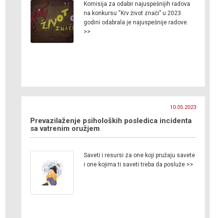
Komisija za odabir najuspešnijih radova
na konkursu “Krv život znači” u 2023.
godini odabrala je najuspešnije radove.
>>
10.05.2023
Prevazilaženje psiholoških posledica incidenta
sa vatrenim oružjem
Saveti i resursi za one koji pružaju savete
i one kojima ti saveti treba da posluže >>