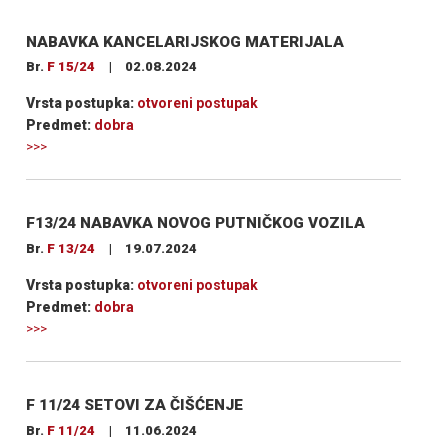
NABAVKA KANCELARIJSKOG MATERIJALA
Br.
F 15/24
|
02.08.2024
Vrsta postupka:
otvoreni postupak
Predmet:
dobra
>>>
F13/24 NABAVKA NOVOG PUTNIČKOG VOZILA
Br.
F 13/24
|
19.07.2024
Vrsta postupka:
otvoreni postupak
Predmet:
dobra
>>>
F 11/24 SETOVI ZA ČIŠĆENJE
Br.
F 11/24
|
11.06.2024