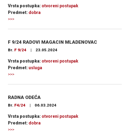
Vrsta postupka:
otvoreni postupak
Predmet:
dobra
>>>
F 9/24 RADOVI MAGACIN MLADENOVAC
Br.
F 9/24
|
23.05.2024
Vrsta postupka:
otvoreni postupak
Predmet:
usluga
>>>
RADNA ODEĆA
Br.
F4/24
|
06.03.2024
Vrsta postupka:
otvoreni postupak
Predmet:
dobra
>>>