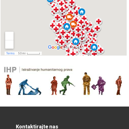
Kontaktirajte nas