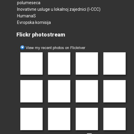
polumeseca
Inovativne usluge u lokalnoj zajednici (I-CCC)
HumanaS
Evropska komisija
Flickr photostream