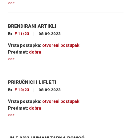
>>>
BRENDIRANI ARTIKLI
Br.
F 11/23
|
08.09.2023
Vrsta postupka:
otvoreni postupak
Predmet:
dobra
>>>
PRIRUČNICI I LIFLETI
Br.
F 10/23
|
08.09.2023
Vrsta postupka:
otvoreni postupak
Predmet:
dobra
>>>