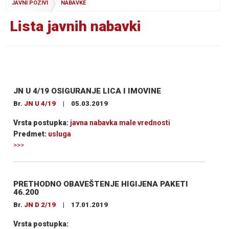
JAVNI POZIVI
NABAVKE
Lista javnih nabavki
JN U 4/19 OSIGURANJE LICA I IMOVINE
Br.
JN U 4/19
|
05.03.2019
Vrsta postupka:
javna nabavka male vrednosti
Predmet:
usluga
>>>
PRETHODNO OBAVEŠTENJE HIGIJENA PAKETI
46.200
Br.
JN D 2/19
|
17.01.2019
Vrsta postupka: