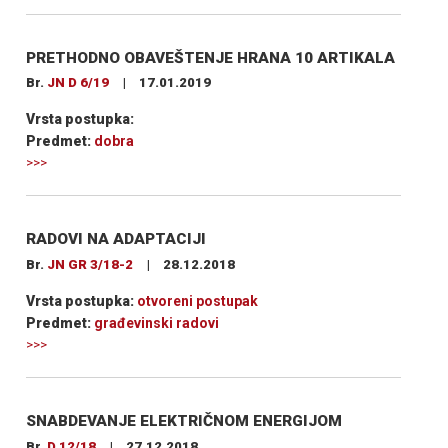
PRETHODNO OBAVEŠTENJE HRANA 10 ARTIKALA
Br.
JN D 6/19
|
17.01.2019
Vrsta postupka:
Predmet:
dobra
>>>
RADOVI NA ADAPTACIJI
Br.
JN GR 3/18-2
|
28.12.2018
Vrsta postupka:
otvoreni postupak
Predmet:
građevinski radovi
>>>
SNABDEVANJE ELEKTRIČNOM ENERGIJOM
Br.
D 12/18
|
27.12.2018