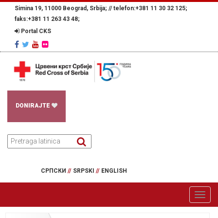
Simina 19, 11000 Beograd, Srbija; //
telefon:+381 11 30 32 125;
faks:+381 11 263 43 48;
Portal CKS
DONIRAJTE
СРПСКИ
//
SRPSKI
//
ENGLISH