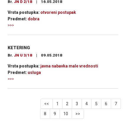
Br.
JN D 2/18
|
16.05.2018
Vrsta postupka:
otvoreni postupak
Predmet:
dobra
>>>
KETERING
Br.
JN U 3/18
|
09.05.2018
Vrsta postupka:
javna nabavka male vrednosti
Predmet:
usluga
>>>
<<
1
2
3
4
5
6
7
8
9
10
>>