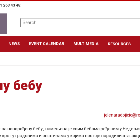
1 263 43 48;
NEWS
EVENT CALENDAR
MULTIMEDIA
RESOURCES
ну бебу
jelenaradojicic@
r
т за новорођену бебу„
намењена је свим бебама рођеним у Недељи
и крст у градовима и општинама у којима постоје породилишта, акц