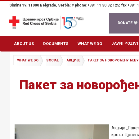
Simina 19, 11000 Belgrade, Serbia; //
phone:+381 11 30 32 125; fax:+381 1
DONATE
JAVNI POZIVI
ABOUT US
DOCUMENTS
WHAT WE DO
WHAT WE DO
SOCIAL
АКЦИЈЕ
ПАКЕТ ЗА НОВОРОЂЕНУ БЕБУ
Пакет за новорође
Акција
„Паке
крста. Црвен