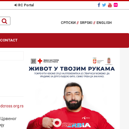
RC Portal
СРПСКИ
//
SRPSKI
//
ENGLISH
CONTACT
edcross
.org
.rs
 Црвеног
ију