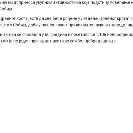
циљем доприноса укупним активностима које подстичу повећање 
Србији.
веног крста јесте да све бебе рођене у „Недељи Црвеног крста“ од
ишта у Србији, добију поклон пакет приликом изласка из породилиш
и акција се спровела у 60 средина и посетило се 1,108 новорођених
н им је по један пригодан пакет као симбол добродошлице.