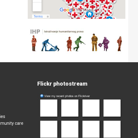
Flickr photostream
ies
mmunity care