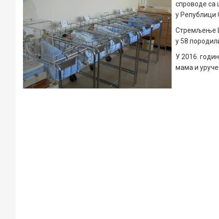
спроводе са 
у Републици 
Стремљење Цр
у 58 породил
У 2016. годин
мама и уруче