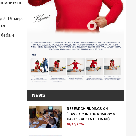
наталитета
 8-15. маја
та.
 беба и
NEWS
RESEARCH FINDINGS ON
“POVERTY IN THE SHADOW OF
CARE” PRESENTED IN NIŠ
|
04/08/2026