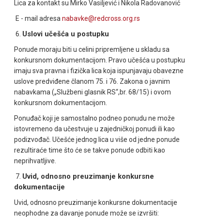
Lica za kontakt su Mirko Vasiljević
i
Nikola Radovanović
E - mail adresa
nabavke@
redcross
.org
.rs
Uslovi učešća u postupku
6.
Ponude moraju biti u celini pripremljene u skladu sa
konkursnom dokumentacijom. Pravo učešća u postupku
imaju sva pravna i fizička lica koja ispunjavaju obavezne
uslove predviđene članom 75. i 76. Zakona o javnim
nabavkama („Službeni glasnik RS“,br. 68/15) i ovom
konkursnom dokumentacijom.
Ponuđač koji je samostalno podneo ponudu ne može
istovremeno da učestvuje u zajedničkoj ponudi ili kao
podizvođač. Učešće jednog lica u više od jedne ponude
rezultiraće time što će se takve ponude odbiti kao
neprihvatljive.
Uvid, odnosno preuzimanje konkursne
7.
dokumentacije
Uvid, odnosno preuzimanje konkursne dokumentacije
neophodne za davanje ponude može se izvršiti: