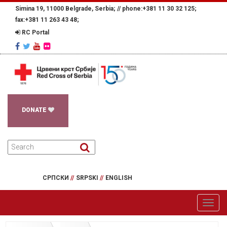
Simina 19, 11000 Belgrade, Serbia; //
phone:+381 11 30 32 125;
fax:+381 11 263 43 48;
RC Portal
DONATE
СРПСКИ
//
SRPSKI
//
ENGLISH