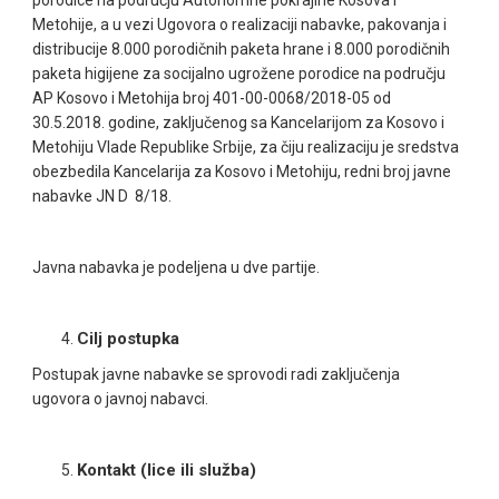
porodice na području Autonomne pokrajine Kosova i
Metohije, a u vezi Ugovora o realizaciji nabavke, pakovanja i
distribucije 8.000 porodičnih paketa hrane i 8.000 porodičnih
paketa higijene za socijalno ugrožene porodice na području
AP Kosovo i Metohija broj 401-00-0068/2018-05 od
30.5.2018. godine, zaključenog sa Kancelarijom za Kosovo i
Metohiju Vlade Republike Srbije, za čiju realizaciju je sredstva
obezbedila Kancelarija za Kosovo i Metohiju, redni broj javne
nabavke JN D 8/18.
Javna nabavka je podeljena u dve partije.
Cilj postupka
Postupak javne nabavke se sprovodi radi zaključenja
ugovora o javnoj nabavci.
Kontakt (lice ili služba)