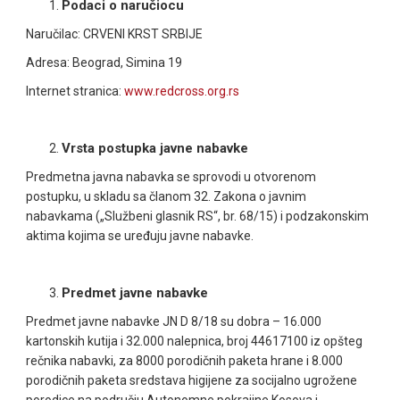
Podaci o naručiocu
Naručilac: CRVENI KRST SRBIJE
Adresa: Beograd, Simina 19
Internet stranica:
www.redcross.org.rs
Vrsta postupka javne nabavke
Predmetna javna nabavka se sprovodi u otvorenom
postupku, u skladu sa članom 32. Zakona o javnim
nabavkama („Službeni glasnik RS“, br. 68/15) i podzakonskim
aktima kojima se uređuju javne nabavke.
Predmet javne nabavke
Predmet javne nabavke JN D 8/18 su dobra – 16.000
kartonskih kutija i 32.000 nalepnica, broj 44617100 iz opšteg
rečnika nabavki, za 8000 porodičnih paketa hrane
i
8.000
porodičnih paketa sredstava higijene za socijalno ugrožene