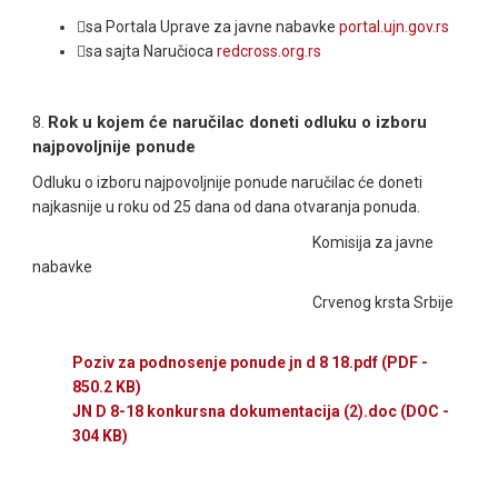
sa Portala Uprave za javne nabavke
portal.ujn.gov.rs
sa sajta Naručioca
redcross.org.rs
Rok u kojem će naručilac doneti odluku o izboru
8.
najpovoljnije ponude
Odluku o izboru najpovoljnije ponude naručilac će doneti
najkasnije u roku od 25 dana od dana otvaranja ponuda.
Komisija za javne
nabavke
Crvenog krsta Srbije
Poziv za podnosenje ponude jn d 8 18.pdf
(PDF -
850.2 KB)
JN D 8-18 konkursna dokumentacija (2).doc
(DOC -
304 KB)