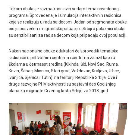
Tokom obuke je razmatrano svih sedam tema navedenog
programa. Sprovedena je i simulacija interaktivnih radionica
koje se realizuju u radu sa decom. Jedan od segmenata obuke
bio je posvećen i migrantskoj situaciji u Srbiji a polaznici obuke
su senzibilisani za rad sa decom koja priipadaju ovoj populaciji.
Nakon nacionalne obuke edukatori će sprovoditi tematske
radionice u prihvatnim centrima i centrima za azil kao i u
školama u četrnaest sredina (Kikinda, Šid, Novi Sad, Ruma,
Kovin, Šabac, Mionica, Stari grad, Voždovac, Kraljevo, Užice,
Ivanjica, Sjenica i Tutin) na teritoriji Republike Srbije. Ove i
druge razvojne PHV aktivnosti su sastavni deo Godišnjeg
plana za migrante Crvenog krsta Srbije za 2018. god.